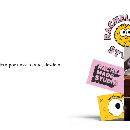
a
a
página
página
eto por nossa conta, desde o