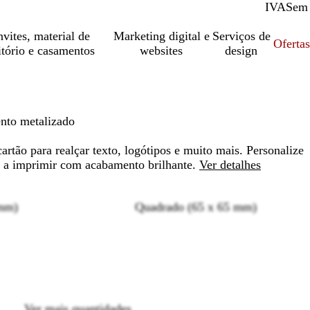
IVA
Com
Sem
vites, material de
Marketing digital e
Serviços de
Oferta
itório e casamentos
websites
design
nto metalizado
artão para realçar texto, logótipos e muito mais. Personalize
s a imprimir com acabamento brilhante.
Ver detalhes
 mm)
Quadrado (65 x 65 mm)
Loading
options
Ver mais quantidades