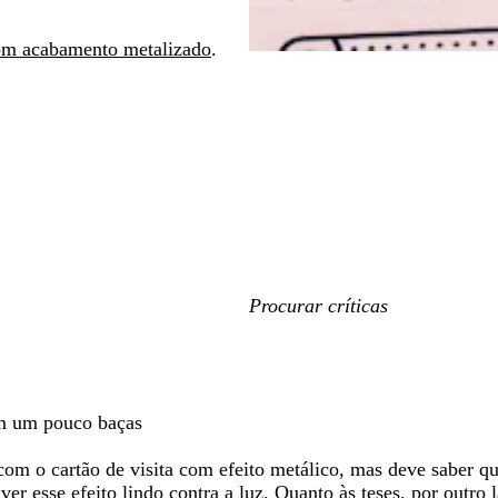
com acabamento metalizado
.
As
minhas
entradas
de
pesquisa
ram um pouco baças
om o cartão de visita com efeito metálico, mas deve saber que
r esse efeito lindo contra a luz. Quanto às teses, por outro 