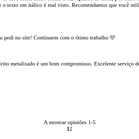
 e o texto em itálico é mal visto. Recomendamos que você utili
u pedi no site! Continuem com o ótimo trabalho 🩷
 efeito metalizado é um bom compromisso. Excelente serviço
A mostrar opiniões
1-5
1
2
Ir
Ir
para
para