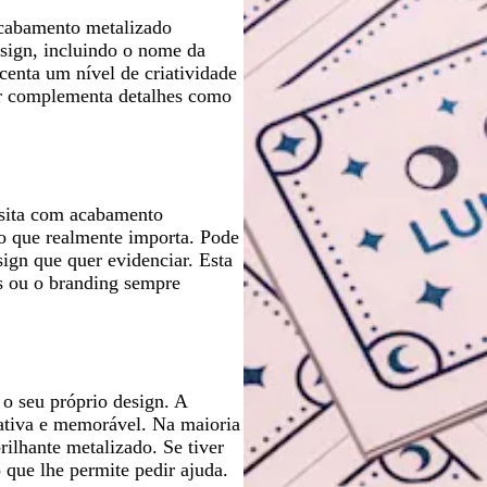
o
s
o
s
o
o
s
i
o
 acabamento metalizado
c
c
t
n
sign, incluindo o nome da
u
u
a
t
centa um nível de criatividade
r
r
o
etor complementa detalhes como
o
o
isita com acabamento
o que realmente importa. Pode
sign que quer evidenciar. Esta
s ou o branding sempre
o seu próprio design. A
lativa e memorável. Na maioria
rilhante metalizado. Se tiver
 que lhe permite pedir ajuda.