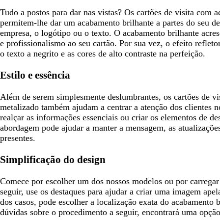
e
l
s
o
s
o
s
e
Tudo a postos para dar nas vistas? Os cartões de visita com
s
e
c
c
c
o
permitem-lhe dar um acabamento brilhante a partes do seu de
c
o
u
u
u
empresa, o logótipo ou o texto. O acabamento brilhante acres
u
r
r
r
e profissionalismo ao seu cartão. Por sua vez, o efeito refl
r
o
o
o
o texto a negrito e as cores de alto contraste na perfeição.
o
Estilo e essência
Além de serem simplesmente deslumbrantes, os cartões de v
metalizado também ajudam a centrar a atenção dos clientes n
realçar as informações essenciais ou criar os elementos de de
abordagem pode ajudar a manter a mensagem, as atualizaçõe
presentes.
Simplificação do design
Comece por escolher um dos nossos modelos ou por carregar 
seguir, use os destaques para ajudar a criar uma imagem ape
dos casos, pode escolher a localização exata do acabamento b
dúvidas sobre o procedimento a seguir, encontrará uma opção