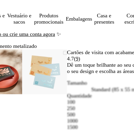
s e
Vestuário e
Produtos
Casa e
Con
Embalagens
sacos
promocionais
presentes
escr
ão ou crie uma conta agora
✨
mento metalizado
Imagem
Dimensionada
Utilize
Clique
Imagem
Dimensionada
Utilize
Clique
Cartões de visita com acabame
dimensionável
para
as
para
dimensionável
para
as
para
Ler
4.7
(
9
)
mínimo
teclas
expandir
mínimo
teclas
expandir
9
Dê um toque brilhante ao seu c
de
de
opiniões
o seu design e escolha as área
menos
menos
Tamanho
e
e
Standard (85 x 55
mais
mais
Quantidade
para
para
100
fazer
fazer
250
zoom
zoom
500
e
e
1000
as
as
1500
teclas
teclas
de
de