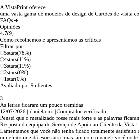
A VistaPrint oferece
uma vasta gama de modelos de design de Cartões de visita 
FAQs
Opiniões
9
4.7
(
9
)
críticas
Como recolhemos e apresentamos as críticas
Filtrar por
5
stars
(
78
%)
4
stars
(
11
%)
3
stars
(
11
%)
2
stars
(
0
%)
1
star
(
0
%)
Avaliado por 9 clientes
3
As letras ficaram um pouco tremidas
12/07/2026
|
daniela m.
|
Comprador verificado
Pensei que o metalizado fosse mais forte e as palavras fica
Resposta da equipa do Serviço de Apoio ao Cliente da Vista:
Lamentamos que você não tenha ficado totalmente satisfeito c
um efeito que dá espessura, mas sim com o papel; você pode ve