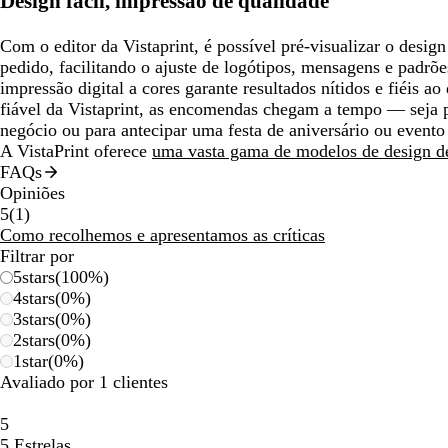
Design fácil, impressão de qualidade
Com o editor da Vistaprint, é possível pré-visualizar o desi
pedido, facilitando o ajuste de logótipos, mensagens e padrõ
impressão digital a cores garante resultados nítidos e fiéis a
fiável da Vistaprint, as encomendas chegam a tempo — seja 
negócio ou para antecipar uma festa de aniversário ou evento 
A VistaPrint oferece
uma vasta gama de modelos de design d
FAQs
Opiniões
1
5
(
1
)
críticas
Como recolhemos e apresentamos as críticas
Filtrar por
5
stars
(
100
%)
4
stars
(
0
%)
3
stars
(
0
%)
2
stars
(
0
%)
1
star
(
0
%)
Avaliado por 1 clientes
5
5 Estrelas