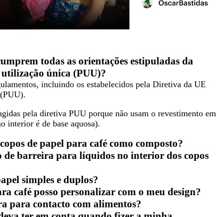
cumprem todas as orientações estipuladas da
e utilização única (PUU)?
lamentos, incluindo os estabelecidos pela Diretiva da UE
a (PUU).
angidas pela diretiva PUU porque não usam o revestimento em
o interior é de base aquosa).
s copos de papel para café como composto?
o de barreira para líquidos no interior dos copos
papel simples e duplos?
ara café posso personalizar com o meu design?
ura para contacto com alimentos?
deva ter em conta quando fizer a minha