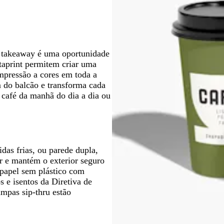
h
t
h
l
l
o
c
o
o
o
o
i
u
-
r
v
r
a
e
a
o
v
s
de takeaway é uma oportunidade
e
t
taprint permitem criar uma
r
a
mpressão a cores em toda a
m
m do balcão e transforma cada
e
café da manhã do dia a dia ou
l
h
a
d
o
das frias, ou parede dupla,
or e mantém o exterior seguro
 papel sem plástico com
s e isentos da Diretiva de
ampas sip-thru estão