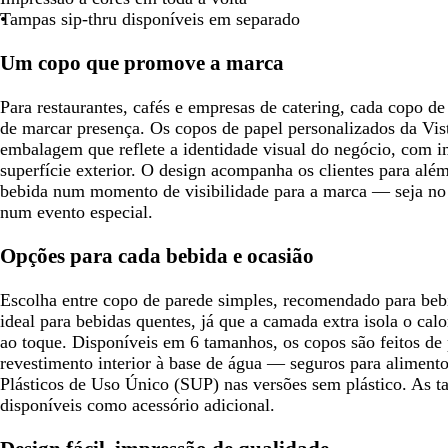
l
a
s
t
s
t
t
o
h
Tampas sip-thru disponíveis em separado
o
r
c
o
c
r
o
l
o
r
o
u
u
ó
-
i
Um copo que promove a marca
e
r
r
l
c
v
s
o
o
e
l
a
Para restaurantes, cafés e empresas de catering, cada copo 
t
o
a
de marcar presença. Os copos de papel personalizados da Vis
a
r
embalagem que reflete a identidade visual do negócio, com i
o
superfície exterior. O design acompanha os clientes para alé
bebida num momento de visibilidade para a marca — seja no 
num evento especial.
Opções para cada bebida e ocasião
Escolha entre copo de parede simples, recomendado para bebi
ideal para bebidas quentes, já que a camada extra isola o cal
ao toque. Disponíveis em 6 tamanhos, os copos são feitos de
revestimento interior à base de água — seguros para alimento
Plásticos de Uso Único (SUP) nas versões sem plástico. As t
disponíveis como acessório adicional.