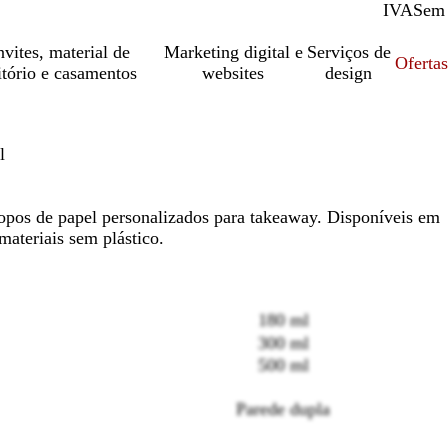
IVA
Com
Sem
vites, material de
Marketing digital e
Serviços de
Oferta
itório e casamentos
websites
design
l
opos de papel personalizados para takeaway. Disponíveis em
ateriais sem plástico.
180 ml
300 ml
500 ml
Loading
options
Parede dupla