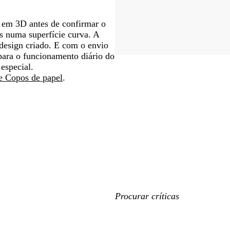
gn em 3D antes de confirmar o
es numa superfície curva. A
o design criado. E com o envio
para o funcionamento diário do
especial.
e Copos de papel
.
As
minhas
entradas
de