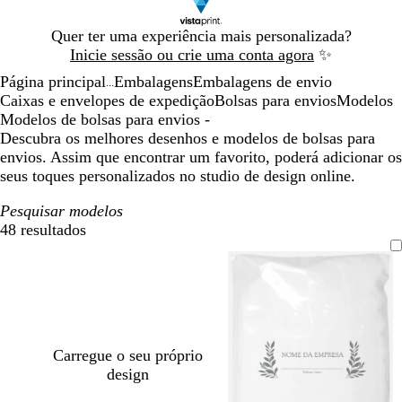
Diapositivo
Quer ter uma experiência mais personalizada?
1
Inicie sessão ou crie uma conta agora
✨
de
Página principal
Embalagens
Embalagens de envio
1
...
Caixas e envelopes de expedição
Bolsas para envios
Modelos
Modelos de bolsas para envios -
Descubra os melhores desenhos e modelos de bolsas para
envios. Assim que encontrar um favorito, poderá adicionar os
seus toques personalizados no studio de design online.
Pesquisar modelos
48 resultados
Filtros
Carregue o seu próprio
design