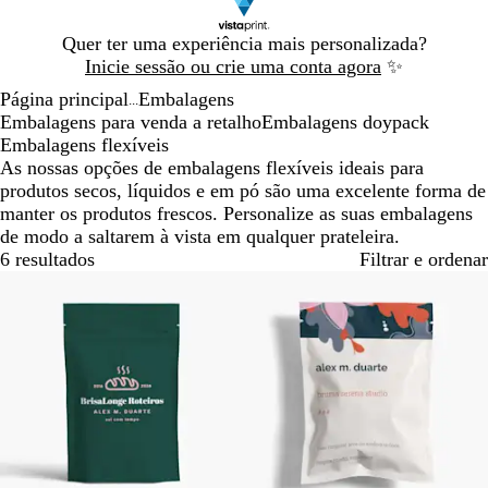
Diapositivo
Quer ter uma experiência mais personalizada?
1
Inicie sessão ou crie uma conta agora
✨
de
Página principal
Embalagens
1
...
Embalagens para venda a retalho
Embalagens doypack
Embalagens flexíveis
As nossas opções de embalagens flexíveis ideais para
produtos secos, líquidos e em pó são uma excelente forma de
manter os produtos frescos. Personalize as suas embalagens
de modo a saltarem à vista em qualquer prateleira.
6 resultados
Filtrar e ordenar
Esgotado
Esgotado