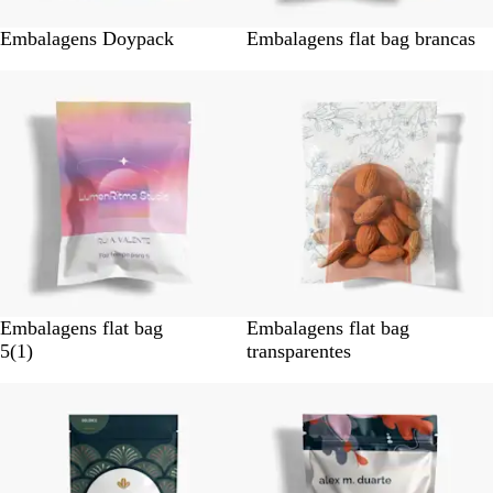
Embalagens Doypack
Embalagens flat bag brancas
Esgotado
Esgotado
Embalagens flat bag
Embalagens flat bag
1
5
(
1
)
transparentes
c
Esgotado
Esgotado
r
í
t
i
c