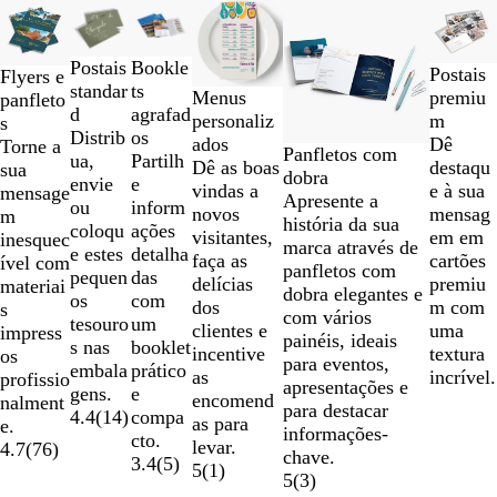
Diapositivos
1
a
Bookle
Postais
Postais
2
Flyers e
ts
standar
premiu
Menus
de
panfleto
agrafad
d
m
personaliz
6
s
os
Distrib
Dê
ados
Torne a
Panfletos com
Partilh
ua,
destaqu
Dê as boas
sua
dobra
e
envie
e à sua
vindas a
mensage
Apresente a
inform
ou
mensag
novos
m
história da sua
ações
coloqu
em em
visitantes,
inesquec
marca através de
detalha
e estes
cartões
faça as
ível com
panfletos com
das
pequen
premiu
delícias
materiai
dobra elegantes e
com
os
m com
dos
s
com vários
um
tesouro
uma
clientes e
impress
painéis, ideais
booklet
s nas
textura
incentive
os
para eventos,
prático
embala
incrível.
as
profissio
apresentações e
e
gens.
encomend
nalment
para destacar
compa
4.4
(
14
)
as para
e.
informações-
cto.
levar.
4.7
(
76
)
chave.
3.4
(
5
)
5
(
1
)
5
(
3
)