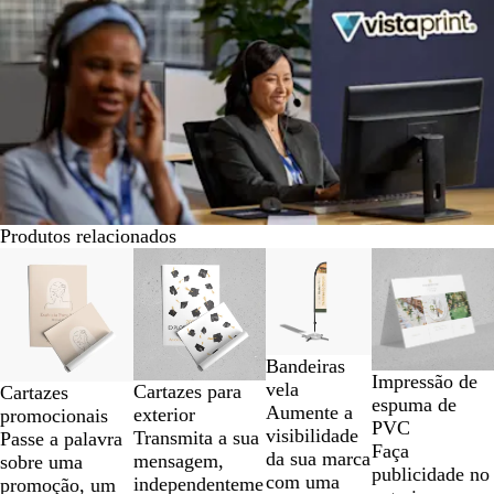
Produtos relacionados
Diapositivos
Novas opções
1
a
2
de
Bandeiras
4
Impressão de
vela
Cartazes para
Cartazes
espuma de
Aumente a
exterior
promocionais
PVC
visibilidade
Transmita a sua
Passe a palavra
Faça
da sua marca
mensagem,
sobre uma
publicidade no
com uma
independenteme
promoção, um