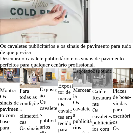
Os cavaletes publicitários e os sinais de pavimento para tudo
de que precisa
Descubra o cavalete publicitário e os sinais de pavimento
perfeitos para qualquer cenário profissional.
Diapositivos
Novas opções
Esgotado
Esgotado
1
a
Exposi
2
Exposiç
Mercear
Montra
Para
Placas
Café e
tor de
de
ão
ia
Os
todas as
de boas-
Restaura
marca
7
Os
Os
sinais de
condiçõe
vindas
nte
Os
cavalete
cavalete
pavimen
s
para
Os
cavale
s
s
to com
climatéri
escritóri
cavaletes
tes em
publicit
publicitá
base
cas
os
publicitár
tecido
ários
rios
para
Os sinais
Os
ios com
para
são