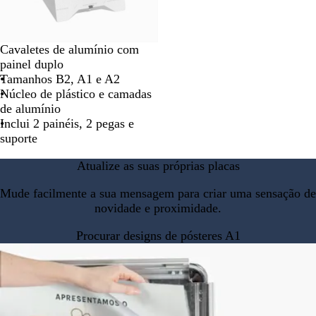
Cavaletes de alumínio com
painel duplo
Tamanhos B2, A1 e A2
Núcleo de plástico e camadas
de alumínio
Inclui 2 painéis, 2 pegas e
suporte
Atualize as suas próprias placas
Mude facilmente a sua mensagem para criar uma sensação de
novidade e proximidade.
Procurar designs de pósteres A1