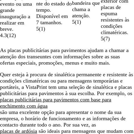
exterior com
bandeira que
nte do estado do
evento ou uma
placas de
chama a
tempo.
grande
espuma
atenção.
Disponível em
inauguração a
resistentes às
5
(
1
)
7 tamanhos.
realizar em
condições
5
(
1
)
breve.
climatéricas.
4.3
(
12
)
5
(
7
)
As placas publicitárias para pavimentos ajudam a chamar a
atenção dos transeuntes com informações sobre as suas
ofertas especiais, promoções, menus e muito mais.
Quer esteja à procura de sinalética permanente e resistente às
condições climatéricas ou para mensagens temporárias e
portáteis, a VistaPrint tem uma seleção de sinalética e placas
publicitárias para pavimentos à sua escolha. Por exemplo, os
placas publicitárias para pavimentos com base para
enchimento com água
são uma excelente opção para apresentar o nome da sua
empresa, o horário de funcionamento e as informações de
contacto durante todo o ano. Por sua vez, as
placas de ardósia
são ideais para mensagens que mudam com