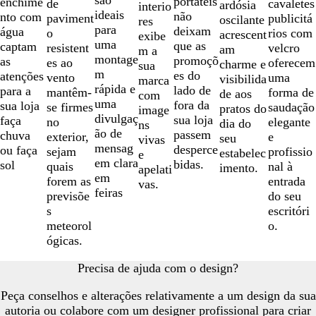
portáteis
enchime
de
cavaletes
ardósia
interio
ideais
não
nto com
paviment
publicitá
oscilante
res
para
deixam
água
o
rios com
acrescent
exibe
uma
que as
captam
resistent
velcro
am
m a
montage
promoçõ
as
es ao
oferecem
charme e
sua
m
es do
atenções
vento
uma
visibilida
marca
rápida e
lado de
para a
mantêm-
forma de
de aos
com
uma
fora da
sua loja
se firmes
saudação
pratos do
image
divulgaç
sua loja
faça
no
elegante
dia do
ns
ão de
passem
chuva
exterior,
e
seu
vivas
mensag
desperce
ou faça
sejam
profissio
estabelec
e
em clara
bidas.
sol
quais
nal à
imento.
apelati
em
forem as
entrada
vas.
feiras
previsõe
do seu
s
escritóri
meteorol
o.
ógicas.
Precisa de ajuda com o design?
Peça conselhos e alterações relativamente a um design da sua
autoria ou colabore com um designer profissional para criar