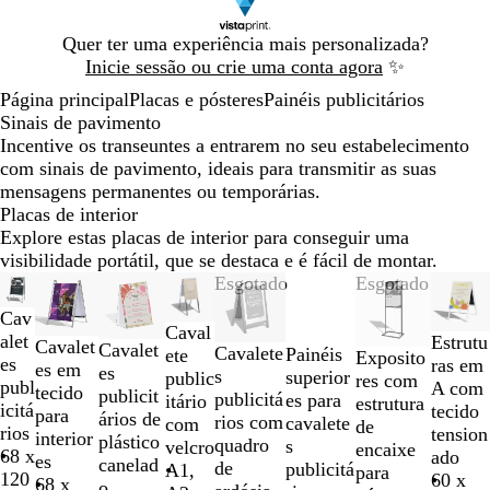
Diapositivo
Quer ter uma experiência mais personalizada?
1
Inicie sessão ou crie uma conta agora
✨
de
Página principal
Placas e pósteres
Painéis publicitários
1
Sinais de pavimento
Incentive os transeuntes a entrarem no seu estabelecimento
com sinais de pavimento, ideais para transmitir as suas
mensagens permanentes ou temporárias.
Placas de interior
Explore estas placas de interior para conseguir uma
visibilidade portátil, que se destaca e é fácil de montar.
Diapositivos
Esgotado
Esgotado
1
Cav
a
Caval
alet
Estrutu
Cavalet
Cavalet
2
Cavalete
Painéis
ete
Exposito
es
ras em
es em
es
de
s
superior
public
res com
publ
A com
tecido
publicit
8
publicitá
es para
itário
estrutura
icitá
tecido
para
ários de
rios com
cavalete
com
de
rios
tension
interior
plástico
quadro
s
velcro
encaixe
68 x
ado
es
canelad
de
publicitá
A1,
para
120
60 x
68 x
o