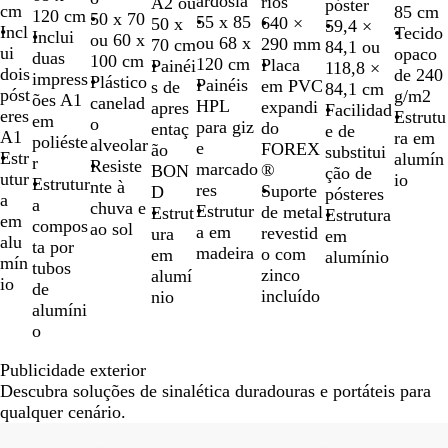
ardósia
rios
A2 ou
póster
cm
85 cm
120 cm
50 x 70
55 x 85
640 ×
50 x
59,4 ×
Incl
Tecido
Inclui
ou 60 x
ou 68 x
290 mm
70 cm
84,1 ou
ui
opaco
duas
100 cm
120 cm
Placa
Painéi
118,8 ×
dois
de 240
impress
Plástico
Painéis
em PVC
s de
84,1 cm
póst
g/m2
ões A1
canelad
HPL
expandi
apres
Facilidad
eres
Estrutu
em
o
para giz
do
entaç
e de
A1
ra em
poliéste
alveolar
e
FOREX
ão
substitui
Estr
alumín
r
Resiste
marcado
®
BON
ção de
utur
io
Estrutur
nte à
res
Suporte
D
pósteres
a
a
chuva e
Estrutur
de metal
Estrut
Estrutura
em
compos
ao sol
a em
revestid
ura
em
alu
ta por
madeira
o com
em
alumínio
mín
tubos
zinco
alumí
io
de
incluído
nio
alumíni
o
Publicidade exterior
Descubra soluções de sinalética duradouras e portáteis para
qualquer cenário.
Novas opções