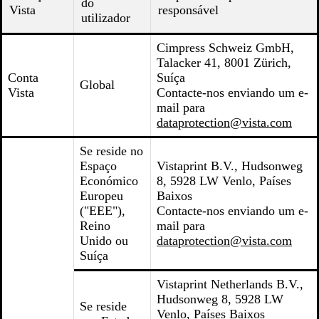
do
Vista
responsável
utilizador
Cimpress Schweiz GmbH,
Talacker 41, 8001 Zürich,
Conta
Suíça
Global
Vista
Contacte-nos enviando um e-
mail para
dataprotection@vista.com
Se reside no
Espaço
Vistaprint B.V., Hudsonweg
Económico
8, 5928 LW Venlo, Países
Europeu
Baixos
("EEE"),
Contacte-nos enviando um e-
Reino
mail para
Unido ou
dataprotection@vista.com
Suíça
Vistaprint Netherlands B.V.,
Hudsonweg 8, 5928 LW
Se reside
Venlo, Países Baixos