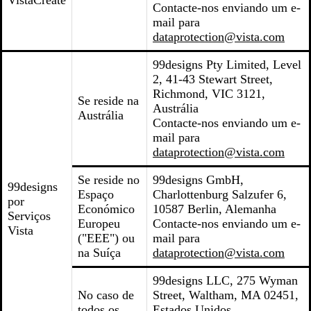
VistaCreate
Contacte-nos enviando um e-
mail para
dataprotection@vista.com
99designs Pty Limited, Level
2, 41-43 Stewart Street,
Richmond, VIC 3121,
Se reside na
Austrália
Austrália
Contacte-nos enviando um e-
mail para
dataprotection@vista.com
Se reside no
99designs GmbH,
99designs
Espaço
Charlottenburg Salzufer 6,
por
Económico
10587 Berlin, Alemanha
Serviços
Europeu
Contacte-nos enviando um e-
Vista
("EEE") ou
mail para
na Suíça
dataprotection@vista.com
99designs LLC, 275 Wyman
No caso de
Street, Waltham, MA 02451,
todos os
Estados Unidos