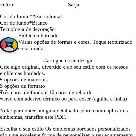
Feltro
Sarja
Cor do limite
*
Azul colonial
P
E
C
A
T
A
C
D
V
B
Cor de fundo
*
Branco
r
s
a
z
a
z
i
o
e
r
B
C
P
Tecnologia de decoração
e
m
r
u
n
u
n
u
r
a
r
i
r
Emblema bordado
t
e
d
l
g
l
z
r
m
n
a
n
e
Várias opções de formas e cores. Toque texturizado
o
r
i
c
e
a
a
a
e
c
n
z
t
e costurado.
a
n
o
r
c
q
d
l
o
c
e
o
Carregue o seu design
l
a
l
i
i
u
o
h
o
n
Crie algo original, divertido e ao seu estilo com os nossos
d
l
o
n
n
e
e
o
t
emblemas bordados.
a
n
a
z
n
s
-
o
2 opções de materiais
i
e
t
p
r
3 opções de formato
a
n
e
a
u
Três cores de fundo e 10 cores de rebordo
l
t
n
b
Verso com adesivo térmico ou para coser (agulha e linha)
a
h
i
d
o
b
Nota:
para obter um guia detalhado sobre como aplicar os
o
l
r
emblemas, transfira este
PDF
.
p
i
á
l
Escolha o seu estilo
Os emblemas bordados personalizados
l
h
são uma excelente forma de personalizar o seu equipamento