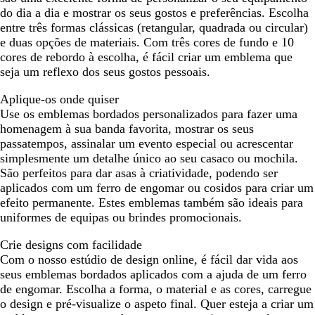
i
a
do dia a dia e mostrar os seus gostos e preferências. Escolha
d
n
entre três formas clássicas (retangular, quadrada ou circular)
o
t
e duas opções de materiais. Com três cores de fundo e 10
e
cores de rebordo à escolha, é fácil criar um emblema que
seja um reflexo dos seus gostos pessoais.
Aplique-os onde quiser
Use os emblemas bordados personalizados para fazer uma
homenagem à sua banda favorita, mostrar os seus
passatempos, assinalar um evento especial ou acrescentar
simplesmente um detalhe único ao seu casaco ou mochila.
São perfeitos para dar asas à criatividade, podendo ser
aplicados com um ferro de engomar ou cosidos para criar um
efeito permanente. Estes emblemas também são ideais para
uniformes de equipas ou brindes promocionais.
Crie designs com facilidade
Com o nosso estúdio de design online, é fácil dar vida aos
seus emblemas bordados aplicados com a ajuda de um ferro
de engomar. Escolha a forma, o material e as cores, carregue
o design e pré-visualize o aspeto final. Quer esteja a criar um