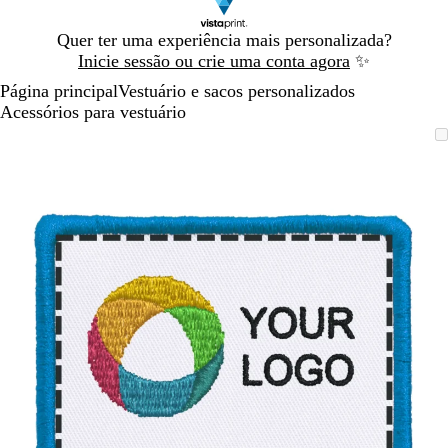
Diapositivo
Quer ter uma experiência mais personalizada?
1
Inicie sessão ou crie uma conta agora
✨
de
Página principal
Vestuário e sacos personalizados
1
Acessórios para vestuário
Diapositivo
Imagem
Dimensionada
Utilize
Clique
1
dimensionável
para
as
para
de
mínimo
teclas
expandir
1
de
menos
e
mais
para
fazer
zoom
e
as
teclas
de
seta
para