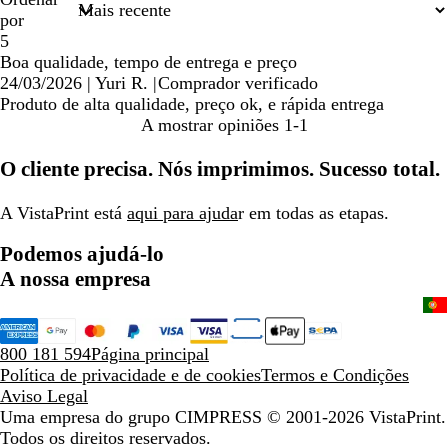
pesquisa
por
5
Boa qualidade, tempo de entrega e preço
24/03/2026
|
Yuri R.
|
Comprador verificado
Produto de alta qualidade, preço ok, e rápida entrega
A mostrar opiniões
1-1
O cliente precisa. Nós imprimimos. Sucesso total.
A VistaPrint está
aqui para ajuda
r em todas as etapas.
Podemos ajudá-lo
A nossa empresa
800 181 594
Página principal
Política de privacidade e de cookies
Termos e Condições
Aviso Legal
Uma empresa do grupo CIMPRESS
© 2001-2026 VistaPrint.
Todos os direitos reservados.