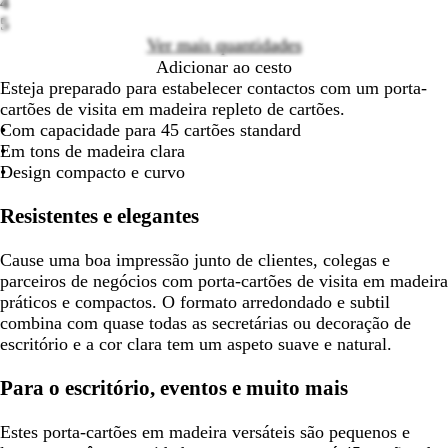
4
options
deslocar
deslocar
deslocar
deslocar
desloc
5
Ver mais quantidades
Adicionar ao cesto
Esteja preparado para estabelecer contactos com um porta-
cartões de visita em madeira repleto de cartões.
Com capacidade para 45 cartões standard
Em tons de madeira clara
Design compacto e curvo
Resistentes e elegantes
Cause uma boa impressão junto de clientes, colegas e
parceiros de negócios com porta-cartões de visita em madeira
práticos e compactos. O formato arredondado e subtil
combina com quase todas as secretárias ou decoração de
escritório e a cor clara tem um aspeto suave e natural.
Para o escritório, eventos e muito mais
Estes porta-cartões em madeira versáteis são pequenos e