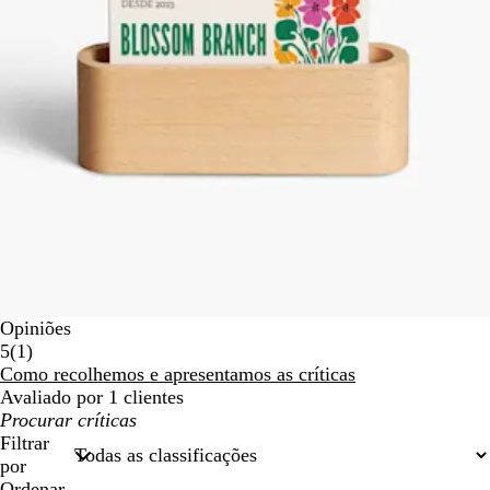
Opiniões
1
5
(
1
)
críticas
Como recolhemos e apresentamos as críticas
Avaliado por 1 clientes
As
minhas
Filtrar
entradas
por
de
Ordenar