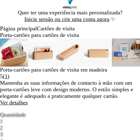
Diapositivo
Quer ter uma experiência mais personalizada?
1
Inicie sessão ou crie uma conta agora
✨
de
Página principal
Cartões de visita
1
Porta-cartões para cartões de visita
Diapositivo
Imagem
Dimensionada
Utilize
Clique
Imagem
Dimensionada
Utilize
Clique
Imagem
Dimensionada
Utilize
Clique
Imagem
Dimensionada
Utilize
Clique
Imag
Dimen
Utiliz
Cliqu
1
dimensionável
para
as
para
dimensionável
para
as
para
dimensionável
para
as
para
dimensionável
para
as
para
dimen
para
as
para
de
mínimo
teclas
expandir
mínimo
teclas
expandir
mínimo
teclas
expandir
mínimo
teclas
expandir
míni
teclas
expan
5
de
de
de
de
de
menos
menos
menos
menos
meno
Porta-cartões para cartões de visita em madeira
e
e
e
e
e
Ler
5
(
1
)
mais
mais
mais
mais
mais
1
Mantenha as suas informações de contacto à mão com um
para
para
para
para
para
opiniões
porta-cartões leve com design moderno. O estilo simples e
fazer
fazer
fazer
fazer
fazer
elegante é adequado a praticamente qualquer cartão.
zoom
zoom
zoom
zoom
zoom
Ver detalhes
e
e
e
e
e
as
as
as
as
as
Quantidade
teclas
teclas
teclas
teclas
teclas
1
de
de
de
de
de
2
seta
seta
seta
seta
seta
3
Loading
para
para
para
para
para