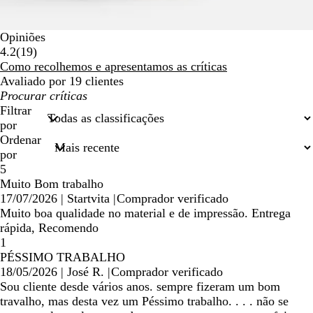
Opiniões
19
4.2
(
19
)
críticas
Como recolhemos e apresentamos as críticas
Avaliado por 19 clientes
As
minhas
Filtrar
entradas
por
de
Ordenar
pesquisa
por
5
Muito Bom trabalho
17/07/2026
|
Startvita
|
Comprador verificado
Muito boa qualidade no material e de impressão. Entrega
rápida, Recomendo
1
PÉSSIMO TRABALHO
18/05/2026
|
José R.
|
Comprador verificado
Sou cliente desde vários anos. sempre fizeram um bom
travalho, mas desta vez um Péssimo trabalho. . . . não se