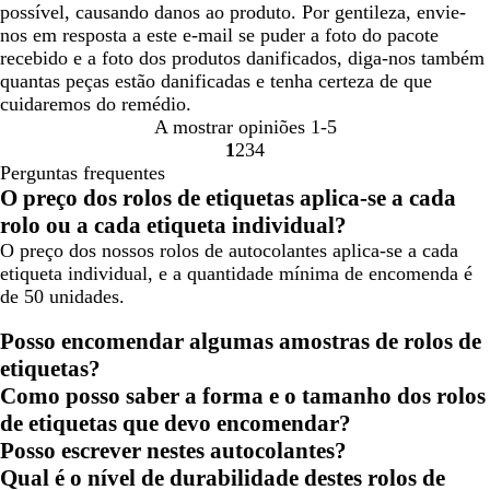
possível, causando danos ao produto. Por gentileza, envie-
nos em resposta a este e-mail se puder a foto do pacote
recebido e a foto dos produtos danificados, diga-nos também
quantas peças estão danificadas e tenha certeza de que
cuidaremos do remédio.
A mostrar opiniões
1-5
1
2
3
4
Ir
Ir
Ir
Ir
Perguntas frequentes
para
para
para
para
O preço dos rolos de etiquetas aplica-se a cada
a
a
a
a
rolo ou a cada etiqueta individual?
página
página
página
página
O preço dos nossos rolos de autocolantes aplica-se a cada
etiqueta individual, e a quantidade mínima de encomenda é
de 50 unidades.
Posso encomendar algumas amostras de rolos de
etiquetas?
Como posso saber a forma e o tamanho dos rolos
de etiquetas que devo encomendar?
Posso escrever nestes autocolantes?
Qual é o nível de durabilidade destes rolos de