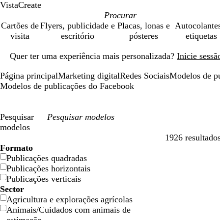
VistaCreate
Cartões de
Flyers, publicidade e
Placas, lonas e
Autocolante
visita
escritório
pósteres
etiquetas
Diapositivo
Quer ter uma experiência mais personalizada?
Inicie sess
1
de
Página principal
Marketing digital
Redes Sociais
Modelos de p
1
Modelos de publicações do Facebook
Pesquisar
modelos
1926 resultado
Filtros
Formato
Publicações quadradas
Publicações horizontais
Publicações verticais
Sector
Agricultura e explorações agrícolas
Animais/Cuidados com animais de