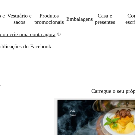
s e
Vestuário e
Produtos
Casa e
Con
Embalagens
sacos
promocionais
presentes
escr
ão ou crie uma conta agora
✨
ublicações do Facebook
s
Carregue o seu próp