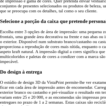
de impressão e gama de cores. Quer pretenda enviar vestuário
conjuntos de presentes selecionados ou produtos de beleza, u
que se preocupa com os detalhes, tal como o seu cliente.
Selecione a porção da caixa que pretende persona
Escolha entre 3 opções de área de impressão: uma pequena zo
frontais, uma grande área decorativa na frente e nas abas ou 
o exterior. Disponível num substrato branco/castanho ou cast
proporciona a reprodução de cores mais nítida, enquanto o c
aspeto kraft natural. A impressão digital a cores significa que
multicoloridos e paletas de cores a condizer com a marca sã
impecável.
Do design à entrega
O estúdio de design 3D da VistaPrint permite-lhe ver exatam
ficar em cada área de impressão antes de encomendar. Carreg
exterior branco ou castanho e pré-visualize o resultado em t
variam entre 25 e 20 000, e as encomendas são impressas pr
entregues no prazo de 1 a 2 semanas. Estas caixas são recic