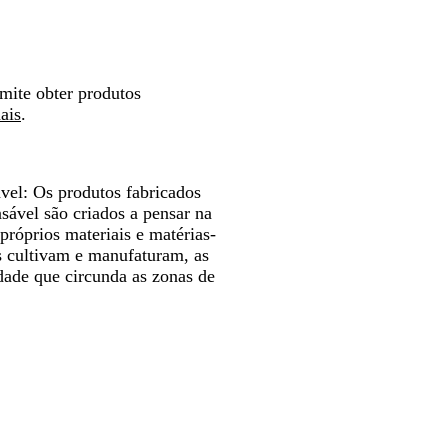
rmite obter produtos
ais
.
vel:
Os produtos fabricados
sável são criados a pensar na
róprios materiais e matérias-
s cultivam e manufaturam, as
dade que circunda as zonas de