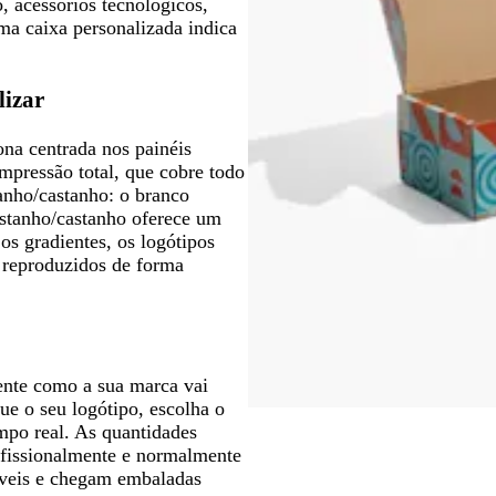
, acessórios tecnológicos,
ma caixa personalizada indica
lizar
na centrada nos painéis
impressão total, que cobre todo
anho/castanho: o branco
astanho/castanho oferece um
 os gradientes, os logótipos
o reproduzidos de forma
ente como a sua marca vai
ue o seu logótipo, escolha o
empo real. As quantidades
ofissionalmente e normalmente
láveis e chegam embaladas