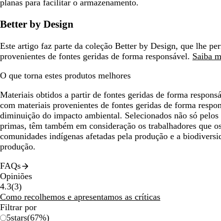
planas para facilitar o armazenamento.
Better by Design
Este artigo faz parte da coleção Better by Design, que lhe pe
provenientes de fontes geridas de forma responsável.
Saiba m
O que torna estes produtos melhores
Materiais obtidos a partir de fontes geridas de forma responsá
com materiais provenientes de fontes geridas de forma respon
diminuição do impacto ambiental. Selecionados não só pelos p
primas, têm também em consideração os trabalhadores que o
comunidades indígenas afetadas pela produção e a biodiversi
produção.
FAQs
Opiniões
3
4.3
(
3
)
críticas
Como recolhemos e apresentamos as críticas
Filtrar por
5
stars
(
67
%)