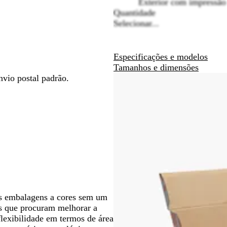
Exterior com impressão 
eta
seta
seta
Quantidade
ara
para
para
Selecionar...
eslocar
deslocar
deslocar
Especificações e modelos
Tamanhos e dimensões
nvio postal padrão.
as embalagens a cores sem um
as que procuram melhorar a
flexibilidade em termos de área