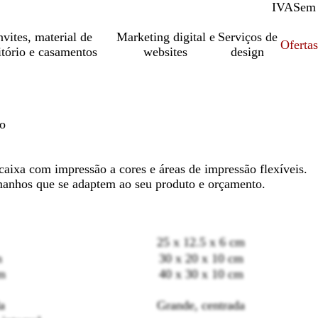
IVA
Com
Sem
vites, material de
Marketing digital e
Serviços de
Oferta
itório e casamentos
websites
design
ão
aixa com impressão a cores e áreas de impressão flexíveis.
amanhos que se adaptem ao seu produto e orçamento.
25 x 12.5 x 6 cm
m
30 x 20 x 10 cm
m
40 x 30 x 10 cm
Loading
a
Grande, centrada
options