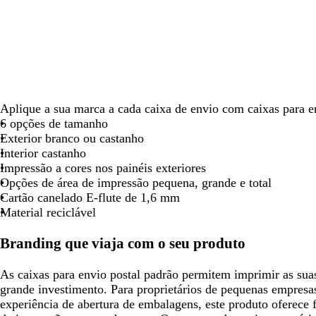
seta
seta
seta
seta
seta
s
para
para
para
para
para
p
deslocar
deslocar
deslocar
deslocar
deslocar
d
Aplique a sua marca a cada caixa de envio com caixas para e
6 opções de tamanho
Exterior branco ou castanho
Interior castanho
Impressão a cores nos painéis exteriores
Opções de área de impressão pequena, grande e total
Cartão canelado E-flute de 1,6 mm
Material reciclável
Branding que viaja com o seu produto
As caixas para envio postal padrão permitem imprimir as su
grande investimento. Para proprietários de pequenas empres
experiência de abertura de embalagens, este produto oferece 