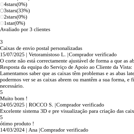
4
stars
(
0
%)
3
stars
(
33
%)
2
stars
(
0
%)
1
star
(
0
%)
Avaliado por 3 clientes
3
Caixas de envio postal personalizadas
15/07/2025
|
Vetoramistoso L.
|
Comprador verificado
O corte não está correctamente ajustável de forma a que as ab
Resposta da equipa do Serviço de Apoio ao Cliente da Vista:
Lamentamos saber que as caixas têm problemas e as abas later
podermos ver se as caixas abrem ou mantêm a sua forma, e f
necessário.
5
Muito bom !
24/05/2025
|
ROCCO S.
|
Comprador verificado
Excelente sistema 3D e pre visualização para criação das ca
5
ótimo produto !
14/03/2024
|
Ana
|
Comprador verificado