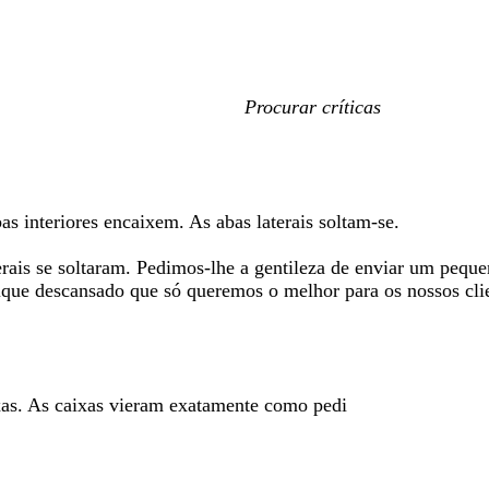
As
minhas
entradas
de
pesquisa
as interiores encaixem. As abas laterais soltam-se.
ais se soltaram. Pedimos-lhe a gentileza de enviar um pequen
ique descansado que só queremos o melhor para os nossos cli
ixas. As caixas vieram exatamente como pedi