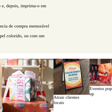
ito e, depois, imprima-o em
iência de compra memorável
apel colorido, ou com um
Eventos pop
up
Atrair clientes
locais