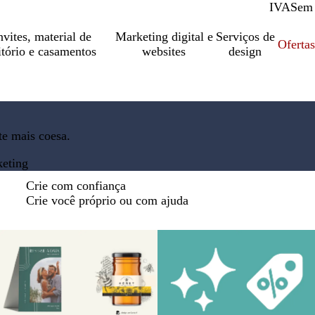
IVA
Com
Sem
vites, material de
Marketing digital e
Serviços de
Oferta
itório e casamentos
websites
design
e mais coesa.
keting
Crie com confiança
Crie você próprio ou com ajuda