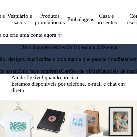
s e
Vestuário e
Produtos
Casa e
Con
Embalagens
sacos
promocionais
presentes
escr
ão ou crie uma conta agora
✨
Uma imagem renovada faz toda a diferença
ão, designs atualizados e uma marca que parece imediatament
os essenciais para empresas
Cartões de visita
Materiais de mar
Ajuda flexível quando precisa
Estamos disponíveis por telefone, e-mail e chat em
direto