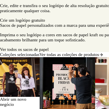
Crie, edite e transfira o seu logótipo de alta resolução gratu
praticamente qualquer coisa.
Crie um logótipo gratuito
Sacos de papel personalizados com a marca para uma exper
Imprima o seu logótipo a cores em sacos de papel kraft ou p
acabamento brilhante para um toque sofisticado.
Ver todos os sacos de papel
Coleções selecionadas
Ver todas as coleções de produtos
Diapositivos
1
a
2
de
8
Abrir um novo
negócio