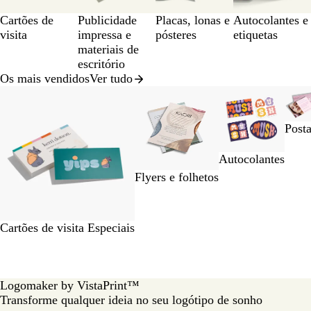
Cartões de
Publicidade
Placas, lonas e
Autocolantes e
visita
impressa e
pósteres
etiquetas
materiais de
escritório
Os mais vendidos
Ver tudo
Diapositivos
1
a
Posta
2
de
Autocolantes
8
Flyers e folhetos
Cartões de visita Especiais
Logomaker by VistaPrint™
Transforme qualquer ideia no seu logótipo de sonho