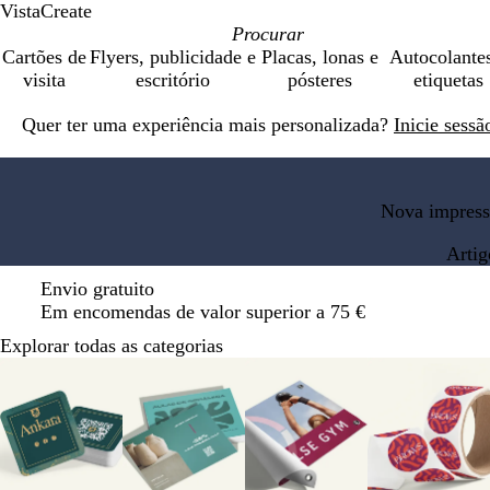
VistaCreate
Cartões de
Flyers, publicidade e
Placas, lonas e
Autocolante
visita
escritório
pósteres
etiquetas
Diapositivo
Quer ter uma experiência mais personalizada?
Inicie sess
1
de
1
Nova impress
Artig
Envio gratuito
Em encomendas de valor superior a 75 €
Explorar todas as categorias
Diapositivos
1
a
8
de
12