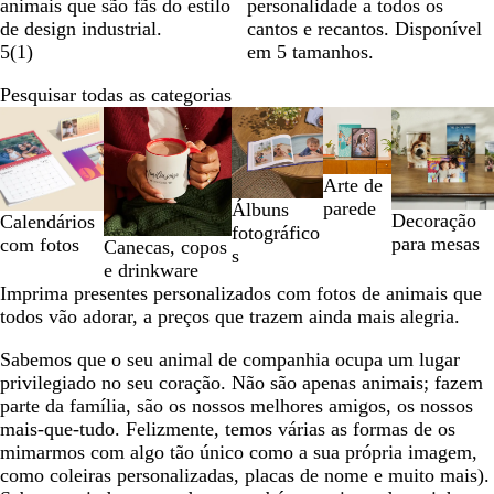
animais que são fãs do estilo
personalidade a todos os
de design industrial.
cantos e recantos. Disponível
5
(
1
)
em 5 tamanhos.
Pesquisar todas as categorias
Diapositivos
1
a
Arte de
2
parede
Álbuns
de
Decoração
Calendários
fotográfico
5
para mesas
com fotos
Canecas, copos
s
e drinkware
Imprima presentes personalizados com fotos de animais que
todos vão adorar, a preços que trazem ainda mais alegria.
Sabemos que o seu animal de companhia ocupa um lugar
privilegiado no seu coração. Não são apenas animais; fazem
parte da família, são os nossos melhores amigos, os nossos
mais-que-tudo. Felizmente, temos várias as formas de os
mimarmos com algo tão único como a sua própria imagem,
como coleiras personalizadas, placas de nome e muito mais).