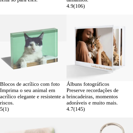
4.9
(
106
)
Blocos de acrílico com foto
Álbuns fotográficos
Imprima o seu animal em
Preserve recordações de
acrílico elegante e resistente a
brincadeiras, momentos
riscos.
adoráveis e muito mais.
5
(
1
)
4.7
(
145
)
Novas opções