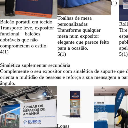
(
1
)
Toalhas de mesa
Balcão portátil em tecido
Roll
personalizadas
Transporte leve, expositor
Tire
Transforme qualquer
funcional – balcões
espa
mesa num expositor
dobráveis que não
publ
elegante que parece feito
comprometem o estilo.
apel
para a ocasião.
4
(
1
)
5
(
1
)
5
(
1
)
Sinalética suplementar secundária
Complemente o seu expositor com sinalética de suporte que d
orienta a multidão de pessoas e reforça a sua mensagem a par
ângulo.
Diapositivos
Novas opções
1
a
2
de
8
Lonas