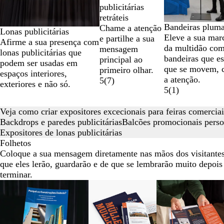
publicitárias
retráteis
Bandeiras plum
Chame a atenção
Lonas publicitárias
Eleve a sua mar
e partilhe a sua
Afirme a sua presença com
da multidão co
mensagem
lonas publicitárias que
bandeiras que e
principal ao
podem ser usadas em
que se movem, 
primeiro olhar.
espaços interiores,
a atenção.
5
(
7
)
exteriores e não só.
5
(
1
)
Veja como criar expositores excecionais para feiras comerciai
Backdrops e paredes publicitárias
Balcões promocionais perso
Expositores de lonas publicitárias
Folhetos
Coloque a sua mensagem diretamente nas mãos dos visitante
que eles lerão, guardarão e de que se lembrarão muito depois
terminar.
Diapositivos
1
a
2