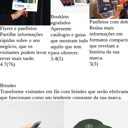
de
8
Booklets
Panfletos com dob
agrafados
Reúna mais
Flyers e panfletos
Apresente
informações em
Partilhe informações
catálogos e guias
formatos compact
rápidas sobre o seu
que mostram tudo
que revelam a
negócio, que os
aquilo que tem
história da sua
visitantes podem levar e
para oferecer.
marca.
rever mais tarde.
3.4
(
5
)
5
(
3
)
4.7
(
76
)
Brindes
Transforme visitantes em fãs com brindes que serão efetivam
que funcionam como um lembrete constante da sua marca.
Novas opções