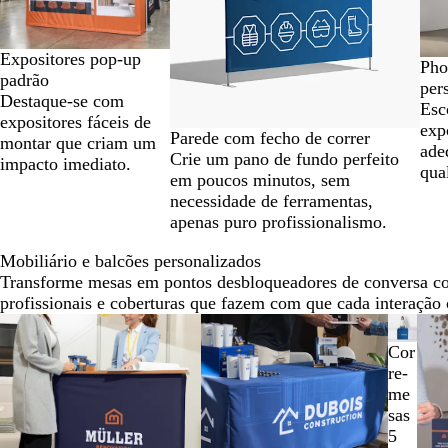
Expositores pop-up
Pho
padrão
per
Destaque-se com
Esc
expositores fáceis de
exp
Parede com fecho de correr
montar que criam um
ade
Crie um pano de fundo perfeito
impacto imediato.
qua
em poucos minutos, sem
necessidade de ferramentas,
apenas puro profissionalismo.
Mobiliário e balcões personalizados
Transforme mesas em pontos desbloqueadores de conversa c
profissionais e coberturas que fazem com que cada interação 
Diapositivos
Novas opções
Novas o
1
Cor
a
re-
2
me
de
sas
8
5