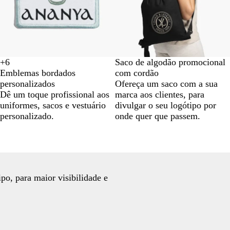
P
B
+
6
Saco de algodão promocional
P
E
C
A
r
r
Emblemas bordados
com cordão
r
s
a
z
e
a
personalizados
Ofereça um saco com a sua
e
m
r
u
t
n
Dê um toque profissional aos
marca aos clientes, para
t
e
d
l
o
c
uniformes, sacos e vestuário
divulgar o seu logótipo por
o
r
i
c
o
personalizado.
onde quer que passem.
a
n
o
l
a
l
d
l
o
a
n
i
a
po, para maior visibilidade e
l