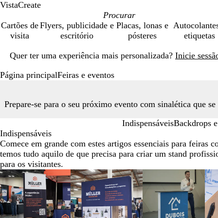
VistaCreate
Cartões de
Flyers, publicidade e
Placas, lonas e
Autocolante
visita
escritório
pósteres
etiquetas
Diapositivo
Quer ter uma experiência mais personalizada?
Inicie sess
1
de
Página principal
Feiras e eventos
1
Prepare-se para o seu próximo evento com sinalética que se 
Indispensáveis
Backdrops e
Indispensáveis
Comece em grande com estes artigos essenciais para feiras c
temos tudo aquilo de que precisa para criar um stand profissi
para os visitantes.
Diapositivos
1
a
2
de