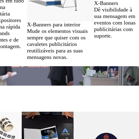
es em tubo
X-Banners
ona
Dê visibilidade à
tária
sua mensagem em
xpositores
eventos com lonas
X-Banners para interior
ma rápida
publicitárias com
Mude os elementos visuais
ands
suporte.
sempre que quiser com os
ntes e de
cavaletes publicitários
montagem.
reutilizáveis para as suas
mensagens novas.
pções
Novas opções