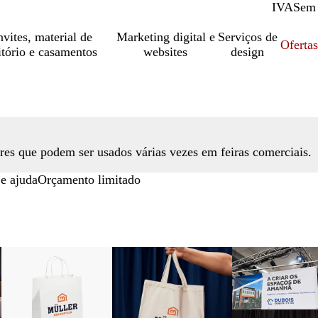
IVA
Com
Sem
vites, material de
Marketing digital e
Serviços de
Oferta
itório e casamentos
websites
design
ores que podem ser usados várias vezes em feiras comerciais.
e ajuda
Orçamento limitado
Novas opções
Novas opções