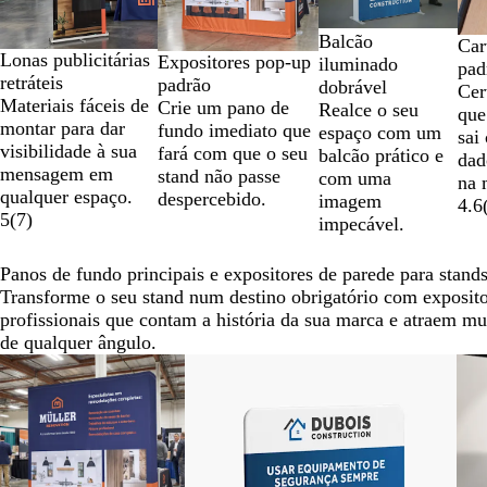
9
Balcão
Car
Lonas publicitárias
Expositores pop-up
iluminado
pad
retráteis
padrão
dobrável
Cer
Materiais fáceis de
Crie um pano de
Realce o seu
que
montar para dar
fundo imediato que
espaço com um
sai
visibilidade à sua
fará com que o seu
balcão prático e
dad
mensagem em
stand não passe
com uma
na 
qualquer espaço.
despercebido.
imagem
4.6
5
(
7
)
impecável.
Panos de fundo principais e expositores de parede para stand
Transforme o seu stand num destino obrigatório com exposit
profissionais que contam a história da sua marca e atraem mul
de qualquer ângulo.
Diapositivos
1
a
2
de
7