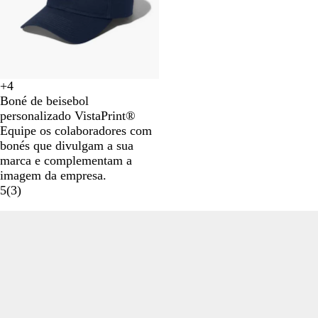
+
4
V
A
C
B
Boné de beisebol
e
z
i
r
personalizado VistaPrint®
r
u
n
a
Equipe os colaboradores com
d
l
z
n
bonés que divulgam a sua
e
R
e
c
marca e complementam a
f
o
n
o
imagem da empresa.
l
y
t
5
(
3
)
o
a
o
r
l
-
e
e
s
s
t
c
a
u
r
o