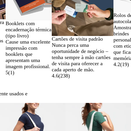
Rolos d
autocol
ra
Booklets com
Amostra
encadernação térmica
brindes
(tipo livro)
Cartões de visita padrão
persona
os
Cause uma excelente
Nunca perca uma
com eti
impressão com
oportunidade de negócio –
que fic
booklets que
tenha sempre à mão cartões
memóri
apresentam uma
de visita para oferecer a
4.2
(
19
)
imagem profissional.
cada aperto de mão.
5
(
1
)
4.6
(
238
)
ente usados e
Novas opções
Novas opções