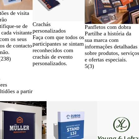
tões de visita
rão
Crachás
tifique-se de
Panfletos com dobra
personalizados
 cada visitante
Partilhe a história da
Faça com que todos os
 com os seus
sua marca com
participantes se sintam
os de contacto
informações detalhadas
reconhecidos com
mão.
sobre produtos, serviço
crachás de evento
(
238
)
e ofertas especiais.
personalizados.
5
(
3
)
s
ores
tidões a partir
Novas opções
Novas opções