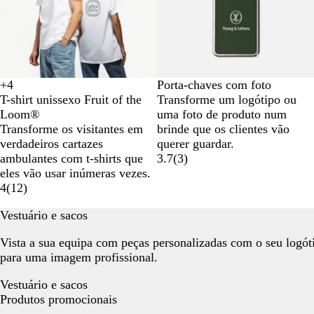
+
4
Porta-chaves com foto
P
B
L
A
T-shirt unissexo Fruit of the
Transforme um logótipo ou
r
r
a
z
Loom®
uma foto de produto num
e
a
r
u
Transforme os visitantes em
brinde que os clientes vão
t
n
a
l
verdadeiros cartazes
querer guardar.
o
c
n
R
ambulantes com t-shirts que
3.7
(
3
)
o
j
o
eles vão usar inúmeras vezes.
a
y
4
(
12
)
a
l
Vestuário e sacos
Vista a sua equipa com peças personalizadas com o seu logóti
para uma imagem profissional.
Vestuário e sacos
Produtos promocionais