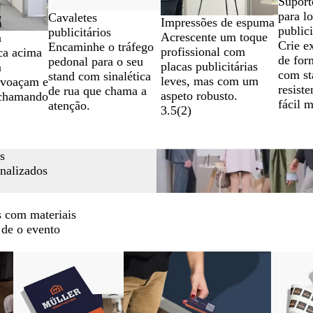
Suport
para l
Cavaletes
Impressões de espuma
publici
publicitários
Acrescente um toque
a
Crie e
Encaminhe o tráfego
profissional com
ca acima
de for
pedonal para o seu
placas publicitárias
m
com st
stand com sinalética
leves, mas com um
svoaçam e
resiste
de rua que chama a
aspeto robusto.
chamando
fácil 
atenção.
3.5
(
2
)
s
nalizados
s com materiais
 de o evento
Novas o