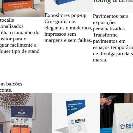
Expositores pop-up
Pavimentos para
tocalls
Crie grafismos
exposições
sonalizados
elegantes e modernos,
personalizados
olha o tamanho do
impressos sem
Transforme
ositor para o
margens e sem falhas.
pavimentos em
quar facilmente a
espaços temporári
lquer tipo de stand
de divulgação da 
marca.
om balcões
conte.
pções