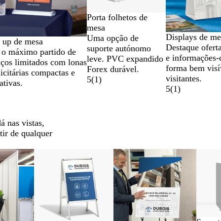
Porta folhetos de
mesa
Displays de me
Uma opção de
 up de mesa
Destaque oferta
suporte autónomo
 o máximo partido de
e informações-
leve. PVC expandido
ços limitados com lonas
forma bem visí
Forex durável.
icitárias compactas e
visitantes.
5
(
1
)
ativas.
5
(
1
)
á nas vistas,
tir de qualquer
Novas opções