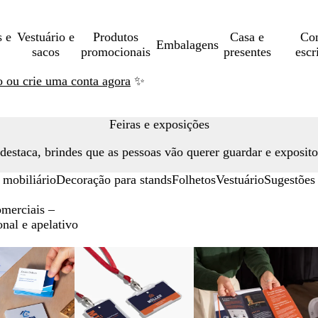
s e
Vestuário e
Produtos
Casa e
Con
Embalagens
sacos
promocionais
presentes
escr
ão ou crie uma conta agora
✨
Feiras e exposições
destaca, brindes que as pessoas vão querer guardar e exposit
 mobiliário
Decoração para stands
Folhetos
Vestuário
Sugestões 
omerciais –
onal e apelativo
Novidade