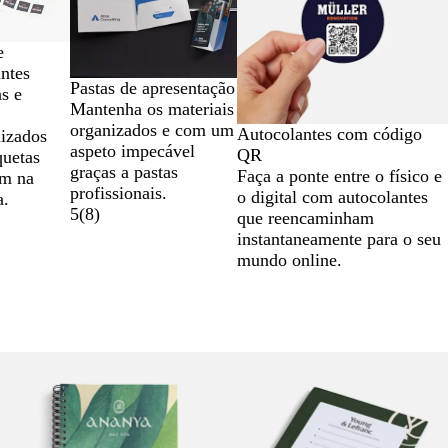
e
antes
Pastas de apresentação
s e
Mantenha os materiais
organizados e com um
Autocolantes com código
lizados
aspeto impecável
QR
quetas
graças a pastas
Faça a ponte entre o físico e
am na
profissionais.
o digital com autocolantes
a.
5
(
8
)
que reencaminham
instantaneamente para o seu
mundo online.
Novas opções