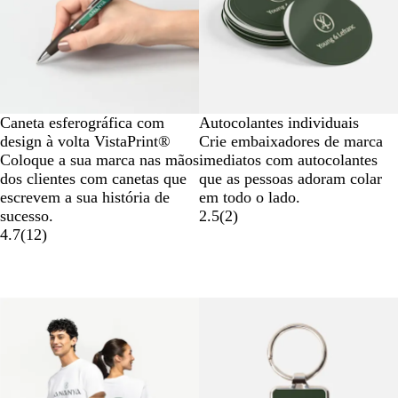
Caneta esferográfica com
Autocolantes individuais
design à volta VistaPrint®
Crie embaixadores de marca
Coloque a sua marca nas mãos
imediatos com autocolantes
dos clientes com canetas que
que as pessoas adoram colar
escrevem a sua história de
em todo o lado.
sucesso.
2.5
(
2
)
4.7
(
12
)
Novas opções