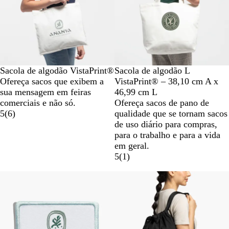
P
N
Sacola de algodão VistaPrint®
Sacola de algodão L
r
a
Ofereça sacos que exibem a
VistaPrint® – 38,10 cm A x
e
t
sua mensagem em feiras
46,99 cm L
t
u
comerciais e não só.
Ofereça sacos de pano de
o
r
5
(
6
)
qualidade que se tornam sacos
d
a
de uso diário para compras,
e
l
para o trabalho e para a vida
D
em geral.
o
5
(
1
)
i
Novas opções
Novas opções
s
T
o
n
s