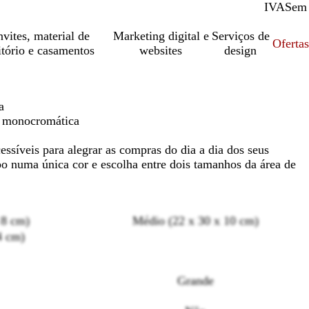
IVA
Com
Sem
vites, material de
Marketing digital e
Serviços de
Oferta
itório e casamentos
websites
design
a
o monocromática
essíveis para alegrar as compras do dia a dia dos seus
po numa única cor e escolha entre dois tamanhos da área de
 8 cm)
Médio (22 x 30 x 10 cm)
4 cm)
Loading
Grande
options