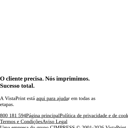
O cliente precisa. Nós imprimimos.
Sucesso total.
A VistaPrint está
aqui para ajuda
r em todas as
etapas.
800 181 594
Página principal
Política de privacidade e de coo
Termos e Condições
Aviso Legal
Uma empresa do grupo CIMPRESS
© 2001-2026 VistaPrint. 