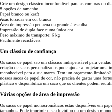
r
Crie um design clássico inconfundível para as compras do dia
e
e
e
3 opções de tamanho
t
t
t
Papel branco ou kraft
o
o
o
Asas torcidas em cor branca
Área de impressão pequena ou grande à escolha
Impressão de dupla face numa única cor
Peso máximo de transporte: 6 kg
Facilmente recicláveis
Um clássico de confiança
Os sacos de papel são um clássico indispensável para vendas a
criação de sacos personalizados pode ajudar a projetar uma 
reconhecível para a sua marca. Tem um orçamento limitado
nossos sacos de papel de cor, não precisa de gastar uma fort
plástico e disponibiliza um saco que os clientes podem reutiliz
Várias opções de área de impressão
Os sacos de papel monocromáticos estão disponíveis em papel
tamanhos. Pode imprimir o seu logótipo ou um design mono