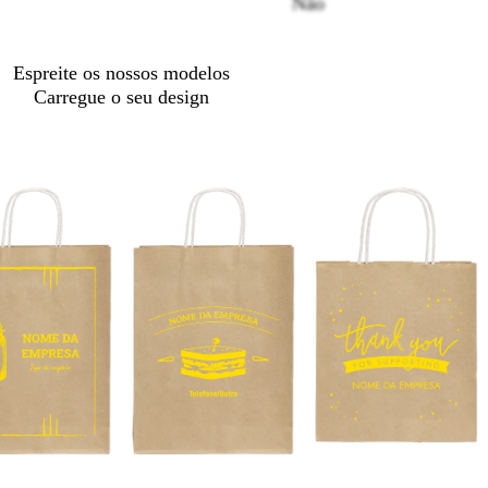
Não
Espreite os nossos modelos
Carregue o seu design
p
p
r