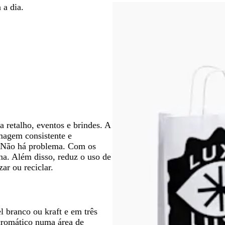
r
r
p
 a dia.
e
e
r
t
t
e
o
o
t
o
 retalho, eventos e brindes. A
imagem consistente e
? Não há problema. Com os
una. Além disso, reduz o uso de
ar ou reciclar.
 branco ou kraft e em três
cromático numa área de