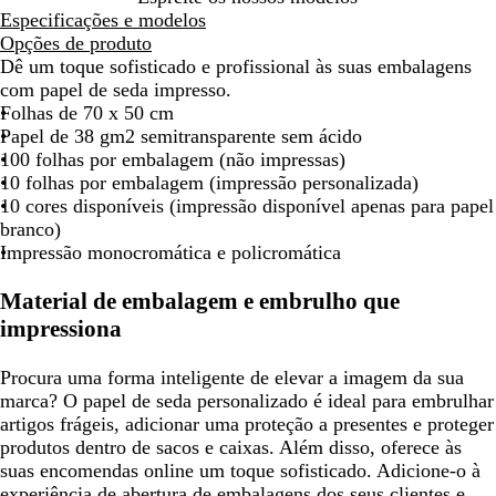
n
r
a
m
a
l
l
d
z
t
Especificações e modelos
c
e
n
e
-
e
e
o
Opções de produto
o
l
j
l
t
n
Dê um toque sofisticado e profissional às suas embalagens
o
a
h
u
t
com papel de seda impresso.
o
r
o
Folhas de 70 x 50 cm
q
Papel de 38 gm2 semitransparente sem ácido
u
100 folhas por embalagem (não impressas)
e
10 folhas por embalagem (impressão personalizada)
s
10 cores disponíveis (impressão disponível apenas para papel
a
branco)
Impressão monocromática e policromática
Material de embalagem e embrulho que
impressiona
Procura uma forma inteligente de elevar a imagem da sua
marca? O papel de seda personalizado é ideal para embrulhar
artigos frágeis, adicionar uma proteção a presentes e proteger
produtos dentro de sacos e caixas. Além disso, oferece às
suas encomendas online um toque sofisticado. Adicione-o à
experiência de abertura de embalagens dos seus clientes e