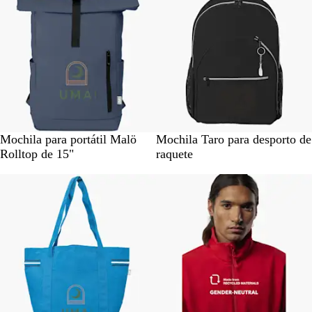
i
o
c
o
T
e
a
l
P
A
D
V
P
Mochila para portátil Malö
Mochila Taro para desporto de
r
z
u
e
r
Rolltop de 15"
raquete
e
u
n
r
e
Novidade
Novidade
t
l
a
d
t
o
-
e
o
m
a
r
i
n
h
o