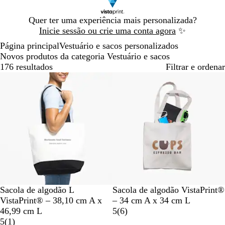
Diapositivo
Quer ter uma experiência mais personalizada?
1
Inicie sessão ou crie uma conta agora
✨
de
Página principal
Vestuário e sacos personalizados
1
Novos produtos da categoria Vestuário e sacos
176 resultados
Filtrar e ordenar
Mais vendido
Novas opções
P
N
N
Sacola de algodão L
Sacola de algodão VistaPrint®
r
a
a
VistaPrint® – 38,10 cm A x
– 34 cm A x 34 cm L
e
t
t
6
46,99 cm L
5
(
6
)
t
u
1
u
c
5
(
1
)