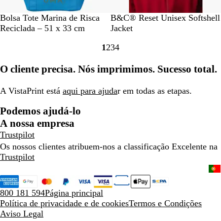
P
A
C
V
N
P
V
Bolsa Tote Marina de Risca
B&C® Reset Unisex Softshell
r
z
i
e
a
r
e
Reciclada – 51 x 33 cm
Jacket
e
u
n
r
v
e
r
1
2
3
4
t
l
z
m
y
t
m
Ir
Ir
Ir
Ir
o
-
e
e
o
e
para
para
para
para
O cliente precisa. Nós imprimimos. Sucesso total.
m
n
l
l
a
a
a
a
a
t
h
h
página
página
página
página
r
o
o
o
A VistaPrint está
aqui para ajuda
r em todas as etapas.
i
Podemos ajudá-lo
n
h
A nossa empresa
o
Trustpilot
Os nossos clientes atribuem-nos a classificação Excelente na
Trustpilot
800 181 594
Página principal
Política de privacidade e de cookies
Termos e Condições
Aviso Legal