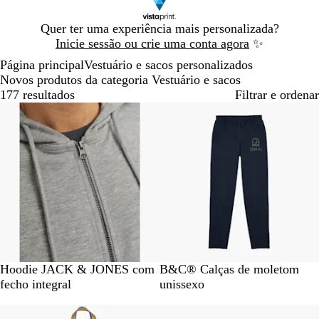
Diapositivo
Quer ter uma experiência mais personalizada?
1
Inicie sessão ou crie uma conta agora
✨
de
Página principal
Vestuário e sacos personalizados
1
Novos produtos da categoria Vestuário e sacos
177 resultados
Filtrar e ordenar
Novidade
Novidade
P
N
L
N
P
C
C
Hoodie JACK & JONES com
B&C® Calças de moletom
r
a
i
a
r
i
i
fecho integral
unissexo
e
v
g
v
e
n
n
Novidade
Novidade
t
y
h
y
t
z
z