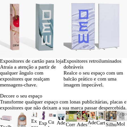
Expositores de cartão para loja
Expositores retroiluminados
Atraia a atenção a partir de
dobráveis
qualquer ângulo com
Realce o seu espaço com um
expositores que realçam
balcão prático e com uma
mensagens-chave.
imagem impecável.
Decore o seu espaço
Transforme qualquer espaço com lonas publicitárias, placas e
expositores que não deixam a sua marca passar despercebida.
Diapositivos
Novas opções
Novas opções
Novas opções
Novas opções
Novas opções
Esgo
1
Ex
Cu
Ade
Ade
Cart
Exp
Mol
Silhu
Corr
Ades
a
Toalh