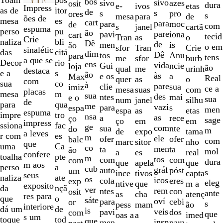
pos
bos
sivo
sivo
azes
osit
dura
etas
e-
ivos
2
Impress
as de
itor
de
s
s
pro
ores
s
de
mesa
para
de
ões de
mesa
es
cart
para
para
moc
de
com
cartã
s
janel
12
espuma
perso
pu
ão
pare
pavi
iona
cart
tecid
o
Tran
as
Crie
naliza
bli
Dê
de
men
is
ão
o em
Crie
sfor
Tran
sinalétic
das
citá
dim
Dê
tos
Anu
para
tens
burb
me
sfor
a que se
Decor
rio
ens
vida
Gui
ncie
loja
ão
urinh
qual
me
destaca
e a
s
ão
às
e os
a
Max
Real
o
quer
as
com
sua
co
à
pare
clie
sua
imiz
ce a
com
mesa
suas
placas
mesa
m
sua
des
ntes
mai
e o
sua
silhu
num
janel
de
para
qua
me
vazi
para
s
espa
men
etas
espa
as
espuma
impre
tro
nsa
as
a
rece
ço
sage
em
ço
em
impress
ssiona
fac
ge
com
sua
nte
do
m
tama
de
expo
a leves
r com
es
m
ele
ofer
ofer
balc
com
nho
marc
sitor
que
uma
Ca
co
men
ta
ta
ão
mol
real
a
es
confere
toalha
pte
m
tos
com
com
com
dura
que
que
apela
m aos
perso
a
cub
gráf
auto
póst
um
s
capta
ince
tivos
seus
naliza
ate
os
icos
cola
eres
exp
eleg
m a
ntive
que
exposito
da
nçã
ver
rem
ntes
con
osit
ante
atenç
as
cha
res para
que
o
sáte
oví
para
cebi
or
s
ão
pess
mam
interiore
dá um
de
is
veis
pavi
dos
com
que
imed
oas a
a
s um
toque
tod
que
insp
men
para
pact