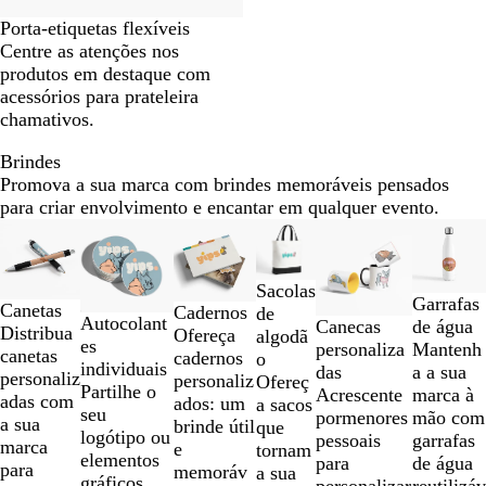
Porta-etiquetas flexíveis
Centre as atenções nos
produtos em destaque com
acessórios para prateleira
chamativos.
Brindes
Promova a sua marca com brindes memoráveis pensados
para criar envolvimento e encantar em qualquer evento.
Diapositivos
Novas opções
Novas opções
1
a
Sacolas
2
C
C
C
Garrafas
Canetas
Cadernos
de
de
Autocolant
r
r
r
Canecas
de água
Distribua
Ofereça
algodã
6
es
o
o
o
personaliza
Mantenh
canetas
cadernos
o
individuais
m
m
m
das
a a sua
personaliz
personaliz
Ofereç
Partilhe o
a
a
a
Acrescente
marca à
adas com
ados: um
a sacos
seu
d
d
d
pormenores
mão com
a sua
brinde útil
que
logótipo ou
o
o
o
pessoais
garrafas
marca
e
tornam
elementos
/
/
/
para
de água
para
memoráv
a sua
gráficos
p
b
c
personalizar