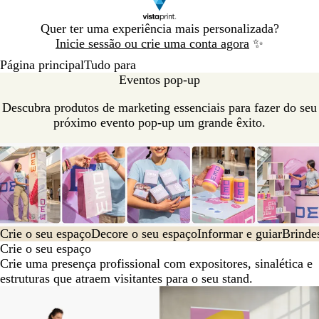
Diapositivo
Quer ter uma experiência mais personalizada?
1
Inicie sessão ou crie uma conta agora
✨
de
Página principal
Tudo para
1
Eventos pop-up
Descubra produtos de marketing essenciais para fazer do seu
próximo evento pop-up um grande êxito.
Crie o seu espaço
Decore o seu espaço
Informar e guiar
Brinde
Crie o seu espaço
Crie uma presença profissional com expositores, sinalética e
estruturas que atraem visitantes para o seu stand.