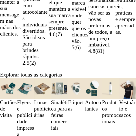
reutilizáv
manter a
el que
marca
com
r
r
r
canecas que
eis,
sua
mantém a
visível
autocolante
e
a
o
vão ser as
práticas
mensage
sua marca
onde
s
t
n
m
novas
e sempre
m nas
sempre
quer
individuais
o
c
a
preferidas
apreciad
mãos dos
presente.
que os
divertidos.
o
d
de todos, a
as.
clientes.
4.6
(
7
)
clientes
São ideais
o
um preço
vão.
para
imbatível.
5
(
6
)
brindes
4.8
(
81
)
rápidos.
2.5
(
2
)
Explorar todas as categorias
Diapositivos
1
a
3
Cartões
Flyers
Lonas
Sinaléti
Etiquet
Autoco
Produt
Vestuár
de
de
e
publicit
ca para
as
lantes
os
io e
8
visita
publici
árias
feiras
promoc
sacos
dade
comerc
ionais
impress
iais
a