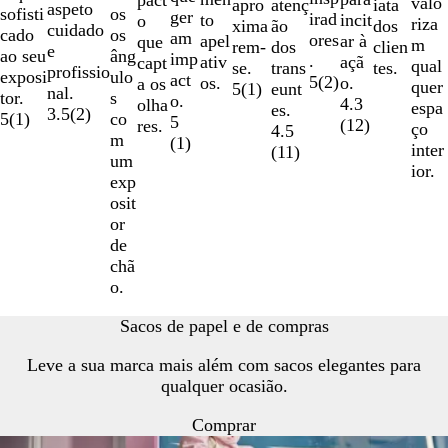
valo
iata
apro
atenç
aspeto
sofisti
os
ger
irad
to
incit
o
riza
dos
xima
ão
cuidado
cado
os
am
ores
apel
ar à
que
m
clien
rem-
dos
e
ao seu
âng
imp
.
ativ
açã
capt
qual
tes.
se.
trans
profissio
exposi
ulo
act
5
(
2
)
os.
o.
a os
quer
5
(
1
)
eunt
nal.
tor.
s
o.
4.3
olha
espa
es.
3.5
(
2
)
5
(
1
)
co
5
(
12
)
res.
ço
4.5
m
(
1
)
inter
(
11
)
um
ior.
exp
osit
or
de
chã
o.
Sacos de papel e de compras
Leve a sua marca mais além com sacos elegantes para
qualquer ocasião.
Comprar