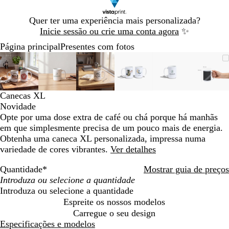
Diapositivo
Quer ter uma experiência mais personalizada?
1
Inicie sessão ou crie uma conta agora
✨
de
Página principal
Presentes com fotos
1
Diapositivo
Imagem
Dimensionada
Utilize
Clique
Imagem
Dimensionada
Utilize
Clique
Imagem
Dimensionada
Utilize
Clique
Imagem
Dimensionada
Utilize
Clique
Imagem
Dimensionada
Utilize
Clique
Ima
Dime
Utili
Cliq
1
dimensionável
para
as
para
dimensionável
para
as
para
dimensionável
para
as
para
dimensionável
para
as
para
dimensionável
para
as
para
dime
para
as
para
de
mínimo
teclas
expandir
mínimo
teclas
expandir
mínimo
teclas
expandir
mínimo
teclas
expandir
mínimo
teclas
expandir
míni
tecla
expa
6
de
de
de
de
de
de
Canecas XL
menos
menos
menos
menos
menos
meno
Novidade
e
e
e
e
e
e
Opte por uma dose extra de café ou chá porque há manhãs
mais
mais
mais
mais
mais
mais
em que simplesmente precisa de um pouco mais de energia.
para
para
para
para
para
para
Obtenha uma caneca XL personalizada, impressa numa
fazer
fazer
fazer
fazer
fazer
fazer
variedade de cores vibrantes.
Ver detalhes
zoom
zoom
zoom
zoom
zoom
zoo
e
e
e
e
e
e
Quantidade
*
Mostrar guia de preços
as
as
as
as
as
as
teclas
teclas
teclas
teclas
teclas
tecla
Introduza ou selecione a quantidade
de
de
de
de
de
de
Espreite os nossos modelos
seta
seta
seta
seta
seta
seta
Carregue o seu design
para
para
para
para
para
para
Especificações e modelos
deslocar
deslocar
deslocar
deslocar
deslocar
deslo