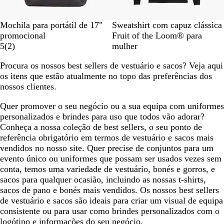
a
d
B
B
V
A
R
C
Mochila para portátil de 17"
Sweatshirt com capuz clássica
o
l
r
e
z
o
i
promocional
Fruit of the Loom® para
a
2
a
r
u
s
n
5
(
2
)
mulher
c
c
n
m
l
a
z
Procura os nossos best sellers de vestuário e sacos? Veja aqui
k
r
c
e
-
c
e
os itens que estão atualmente no topo das preferências dos
í
o
l
m
l
n
nossos clientes.
t
h
a
a
t
i
o
r
r
o
Quer promover o seu negócio ou a sua equipa com uniformes
c
i
o
m
personalizados e brindes para uso que todos vão adorar?
a
n
e
Conheça a nossa coleção de best sellers, o seu ponto de
s
h
s
referência obrigatório em termos de vestuário e sacos mais
o
c
vendidos no nosso site. Quer precise de conjuntos para um
l
evento único ou uniformes que possam ser usados vezes sem
a
conta, temos uma variedade de vestuário, bonés e gorros, e
d
sacos para qualquer ocasião, incluindo as nossas t-shirts,
o
sacos de pano e bonés mais vendidos. Os nossos best sellers
de vestuário e sacos são ideais para criar um visual de equipa
consistente ou para usar como brindes personalizados com o
logótipo e informações do seu negócio.