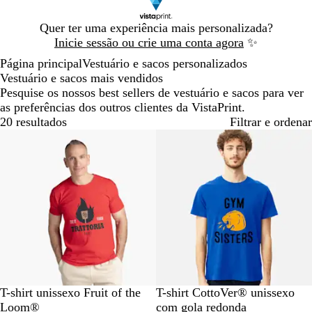
Diapositivo
Quer ter uma experiência mais personalizada?
1
Inicie sessão ou crie uma conta agora
✨
de
Página principal
Vestuário e sacos personalizados
1
Vestuário e sacos mais vendidos
Pesquise os nossos best sellers de vestuário e sacos para ver
as preferências dos outros clientes da VistaPrint.
20 resultados
Filtrar e ordenar
Mais vendido
P
A
A
C
L
A
A
P
V
L
T-shirt unissexo Fruit of the
T-shirt CottoVer® unissexo
r
z
z
i
a
z
z
r
e
a
Loom®
com gola redonda