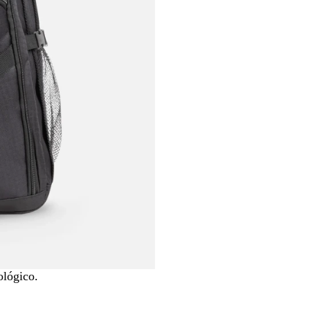
0
0
0
ológico.