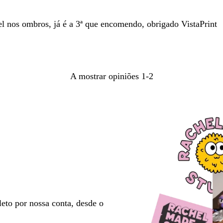
de
pesquisa
el nos ombros, já é a 3ª que encomendo, obrigado VistaPrint
A mostrar opiniões
1-2
eto por nossa conta, desde o