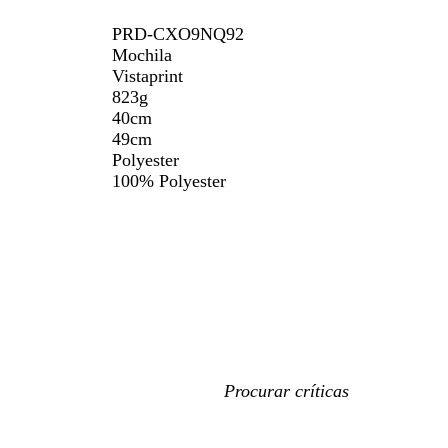
PRD-CXO9NQ92
Mochila
Vistaprint
823g
40cm
49cm
Polyester
100% Polyester
As
minhas
entradas