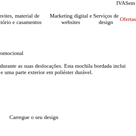
IVA
Com
Sem
vites, material de
Marketing digital e
Serviços de
Oferta
itório e casamentos
websites
design
promocional
t durante as suas deslocações. Esta mochila bordada inclui
e uma parte exterior em poliéster durável.
Carregue o seu design