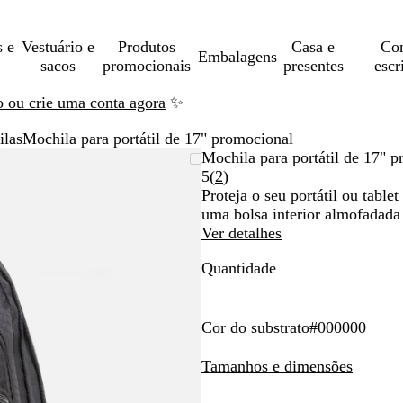
s e
Vestuário e
Produtos
Casa e
Con
Embalagens
sacos
promocionais
presentes
escr
ão ou crie uma conta agora
✨
las
Mochila para portátil de 17" promocional
Mochila para portátil de 17" 
Ler
5
(
2
)
2
Proteja o seu portátil ou table
opiniões
uma bolsa interior almofadada 
Ver detalhes
Quantidade
Cor do substrato
#000000
#
0
Tamanhos e dimensões
0
0