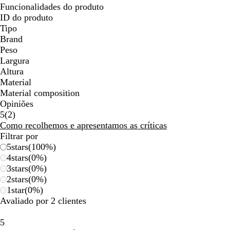
Funcionalidades do produto
ID do produto
Tipo
Brand
Peso
Largura
Altura
Material
Material composition
Opiniões
2
5
(
2
)
críticas
Como recolhemos e apresentamos as críticas
Filtrar por
5
stars
(
100
%)
4
stars
(
0
%)
3
stars
(
0
%)
2
stars
(
0
%)
1
star
(
0
%)
Avaliado por 2 clientes
5