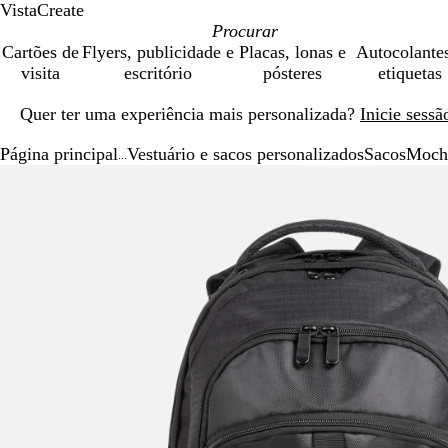
VistaCreate
Cartões de
Flyers, publicidade e
Placas, lonas e
Autocolante
visita
escritório
pósteres
etiquetas
Diapositivo
Quer ter uma experiência mais personalizada?
Inicie sess
1
de
Página principal
Vestuário e sacos personalizados
Sacos
Mochi
1
...
Diapositivo
Imagem
Dimensionada
Utilize
Clique
1
dimensionável
para
as
para
de
mínimo
teclas
expandir
1
de
menos
e
mais
para
fazer
zoom
e
as
teclas
de