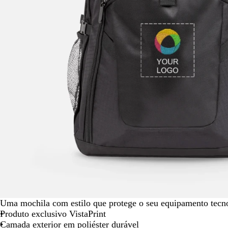
seta
para
deslocar
Uma mochila com estilo que protege o seu equipamento tecn
Produto exclusivo VistaPrint
Camada exterior em poliéster durável