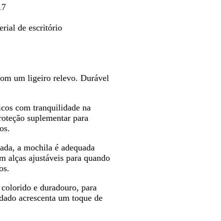
17
rial de escritório
com um ligeiro relevo. Durável
icos com tranquilidade na
roteção suplementar para
os.
dada, a mochila é adequada
om alças ajustáveis para quando
os.
olorido e duradouro, para
dado acrescenta um toque de