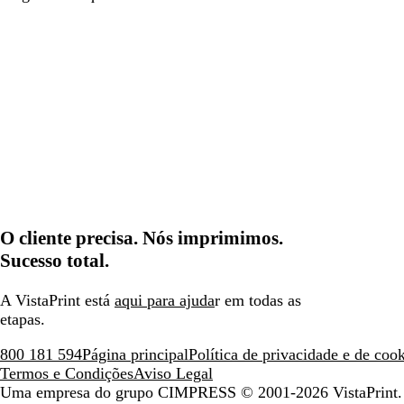
O cliente precisa. Nós imprimimos.
Sucesso total.
A VistaPrint está
aqui para ajuda
r em todas as
etapas.
800 181 594
Página principal
Política de privacidade e de coo
Termos e Condições
Aviso Legal
Uma empresa do grupo CIMPRESS
© 2001-2026 VistaPrint. 