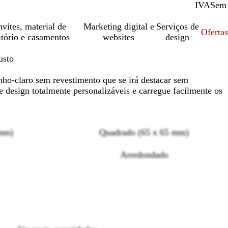
IVA
Com
Sem
vites, material de
Marketing digital e
Serviços de
Oferta
itório e casamentos
websites
design
usto
nho-claro sem revestimento que se irá destacar sem
 design totalmente personalizáveis e carregue facilmente os
 mm)
Quadrado (65 x 65 mm)
Arredondado
Loading
options