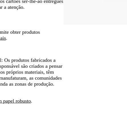
os cartões ser-lhe-ão entregues
r a atenção.
rmite obter produtos
ais
.
l:
Os produtos fabricados a
esponsável são criados a pensar
os próprios materiais, têm
 manufaturam, as comunidades
unda as zonas de produção.
m papel robusto
.