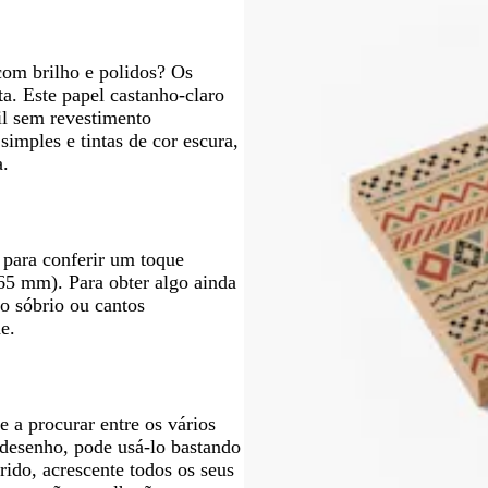
l
r
e
s
e
e
o
s
a
s
o
t
c
com brilho e polidos? Os
a
u
ta. Este papel castanho-claro
r
til sem revestimento
o
mples e tintas de cor escura,
a.
 para conferir um toque
65 mm). Para obter algo ainda
to sóbrio ou cantos
e.
 a procurar entre os vários
o desenho, pode usá-lo bastando
rido, acrescente todos os seus