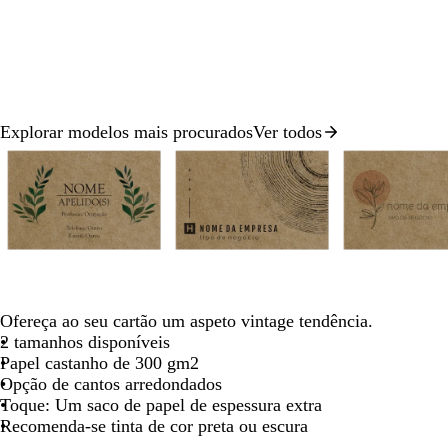
deslocar
deslocar
deslocar
deslocar
de
Explorar modelos mais procurados
Ver todos
Diapositivo
1
de
8
v
c
r
a
l
v
e
i
o
ç
i
e
r
n
s
o
l
r
Ofereça ao seu cartão um aspeto vintage tendência.
d
z
a
á
d
2 tamanhos disponíveis
e
e
-
s
e
Papel castanho de 300 gm2
f
n
c
-
Opção de cantos arredondados
l
t
l
m
Toque: Um saco de papel de espessura extra
o
o
a
a
Recomenda-se tinta de cor preta ou escura
r
-
r
r