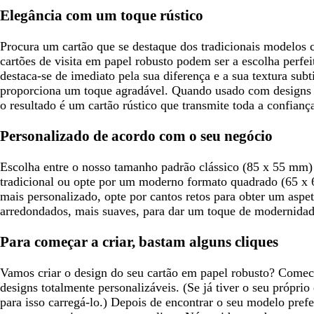
e
e
o
i
Elegância com um toque rústico
s
s
n
t
c
h
Procura um cartão que se destaque dos tradicionais modelos 
a
u
o
cartões de visita em papel robusto podem ser a escolha perfei
r
destaca-se de imediato pela sua diferença e a sua textura sub
o
proporciona um toque agradável. Quando usado com designs si
o resultado é um cartão rústico que transmite toda a confianç
Personalizado de acordo com o seu negócio
Escolha entre o nosso tamanho padrão clássico (85 x 55 mm)
tradicional ou opte por um moderno formato quadrado (65 x 
mais personalizado, opte por cantos retos para obter um aspe
arredondados, mais suaves, para dar um toque de modernidad
Para começar a criar, bastam alguns cliques
Vamos criar o design do seu cartão em papel robusto? Comece
designs totalmente personalizáveis. (Se já tiver o seu própri
para isso carregá-lo.) Depois de encontrar o seu modelo prefe