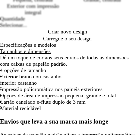
Loading
Exterior com impressão
deslocar
deslocar
deslocar
deslocar
deslocar
deslocar
desloca
options
integral
Quantidade
Selecionar...
Criar novo design
Carregue o seu design
Especificações e modelos
Tamanhos e dimensões
Dê um toque de cor aos seus envios de todas as dimensões
com caixas de papelão padrão.
4 opções de tamanho
Exterior branco ou castanho
Interior castanho
Impressão policromática nos painéis exteriores
Opções de área de impressão pequena, grande e total
Cartão canelado e-flute duplo de 3 mm
Material reciclável
Envios que leva a sua marca mais longe
As caixas de papelão padrão aliam a impressão policromática