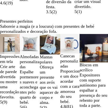
criar um visual
de diversão da
4.6
(
19
)
divertido.
festa.
5
(
1
)
3.5
(
2
)
Presentes perfeitos
Saboreie a magia (e a loucura) com presentes de bebé
personalizados e decoração fofa.
Diapositivos
Novas opções
Novas opções
1
a
2
Canecas
Impressões
de
Almofadas
Mantas
personaliz
em tela
5
personaliza
polares
Blocos em
adas
Crie arte
das
Ofereça
acrílico
Proporcion
de parede
Espalhe
um
Expositores
e um doce
divertida
pormenore
presente
com suporte
acordar
ou mostre
s suaves e
aos avós
autónomo para
com a cara
uma
aconchega
que os vai
espalhar a
amorosa
recordação
ntes pelo
aquecer de
presença do seu
do seu
favorita.
quarto de
corpo e
rebento por
bebé.
5
(
9
)
bebé.
alma.
toda a parte.
4.8
(
81
)
5
(
6
)
5
(
3
)