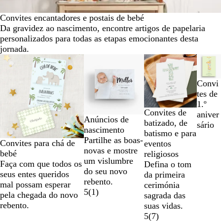
Convites encantadores e postais de bebé
Da gravidez ao nascimento, encontre artigos de papelaria
personalizados para todas as etapas emocionantes desta
jornada.
Diapositivos
Novas opções
1
a
Convi
2
tes de
de
1.º
4
Convites de
aniver
Anúncios de
batizado, de
sário
nascimento
batismo e para
Partilhe as boas-
Convites para chá de
eventos
novas e mostre
bebé
religiosos
um vislumbre
Faça com que todos os
Defina o tom
do seu novo
seus entes queridos
da primeira
rebento.
mal possam esperar
cerimónia
5
(
1
)
pela chegada do novo
sagrada das
rebento.
suas vidas.
5
(
7
)