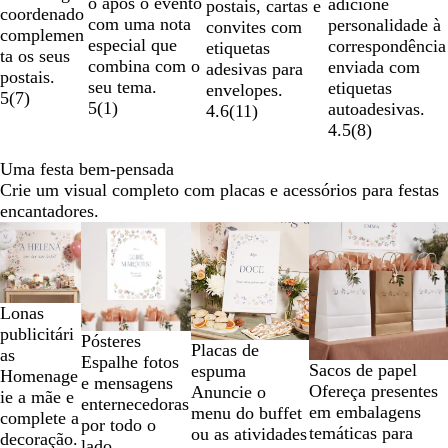
o após o evento
adicione
postais, cartas e
coordenado
com uma nota
personalidade à
convites com
complemen
especial que
correspondência
etiquetas
ta os seus
combina com o
enviada com
adesivas para
postais.
seu tema.
etiquetas
envelopes.
5
(
7
)
5
(
1
)
autoadesivas.
4.6
(
11
)
4.5
(
8
)
Uma festa bem-pensada
Crie um visual completo com placas e acessórios para festas
encantadores.
Diapositivos
Novas opções
Novas opções
1
a
2
Lonas
de
publicitári
4
Pósteres
Placas de
as
Espalhe fotos
Sacos de papel
espuma
Homenage
e mensagens
Ofereça presentes
Anuncie o
ie a mãe e
enternecedoras
em embalagens
menu do buffet
complete a
por todo o
temáticas para
ou as atividades
decoração.
lado.