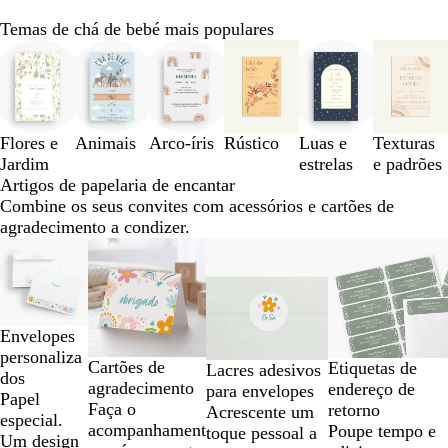
Temas de chá de bebé mais populares
Diapositivos
1
a
3
de
Flores e
Animais
Arco-íris
Rústico
Luas e
Texturas
6
Jardim
estrelas
e padrões
Artigos de papelaria de encantar
Combine os seus convites com acessórios e cartões de
agradecimento a condizer.
Diapositivos
Novas opções
Novas opções
1
a
2
de
Envelopes
4
personaliza
Cartões de
Etiquetas de
Lacres adesivos
dos
agradecimento
endereço de
para envelopes
Papel
Faça o
retorno
Acrescente um
especial.
acompanhament
Poupe tempo e
toque pessoal a
Um design