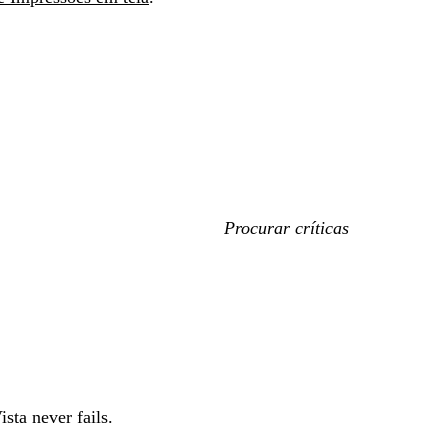
As
minhas
entradas
de
pesquisa
ista never fails.