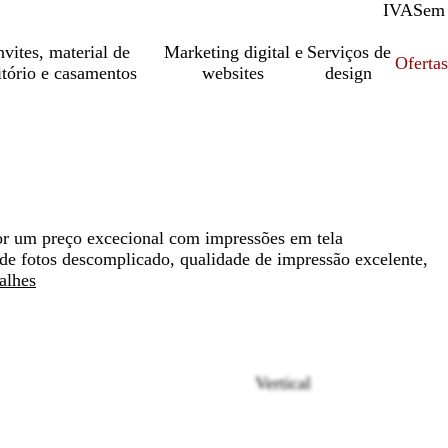
IVA
Com
Sem
vites, material de
Marketing digital e
Serviços de
Oferta
itório e casamentos
websites
design
por um preço excecional com impressões em tela
de fotos descomplicado, qualidade de impressão excelente,
alhes
Vertical