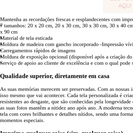
a
e
u
r
a
m
t
d
a
n
t
l
m
n
e
o
e
m
c
o
-
e
c
-
e
c
c
c
c
c
Mantenha as recordações frescas e resplandecentes com impr
o
e
l
o
m
l
r
r
r
r
r
7 tamanhos: 20 x 20 cm, 20 x 30 cm, 30 x 30 cm, 30 x 40 cm
s
h
a
o
e
e
e
e
e
x 90 cm
c
o
r
m
m
m
m
m
Material de tela esticada
u
-
i
e
e
e
e
e
Moldura de madeira com gancho incorporado -Impressão vívid
r
t
n
Carregamentos rápidos de imagens
o
i
h
Moldura de exposição opcional (disponível após a criação do
n
o
Serviço de apoio ao cliente de excelência e com o qual pode
t
o
Qualidade superior, diretamente em casa
As suas memórias merecem ser preservadas. Com as nossas im
isso mesmo que vai acontecer. Cada tela personalizada é criad
resistentes ao desgaste, que são conhecidas pela longevidade 
as suas fotos mantêm a nitidez ano após ano. A moderna tecn
tela com cores brilhantes e detalhes nítidos, sendo uma forma
momentos especiais.