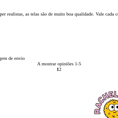
er realistas, as telas são de muito boa qualidade. Vale cada 
gem de envio
A mostrar opiniões
1-5
1
2
Ir
Ir
para
para
a
a
página
página