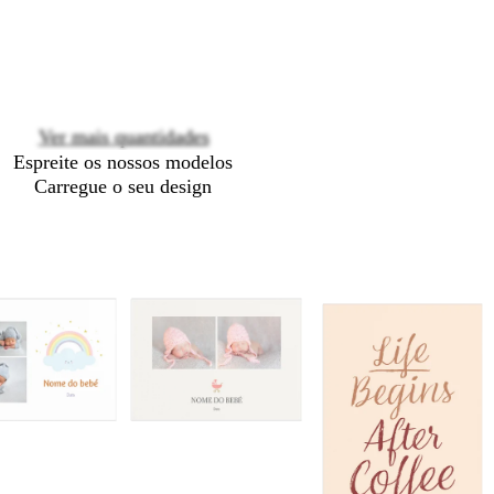
Loading
options
Ver mais quantidades
Espreite os nossos modelos
Carregue o seu design
c
c
c
c
i
i
i
i
n
n
n
n