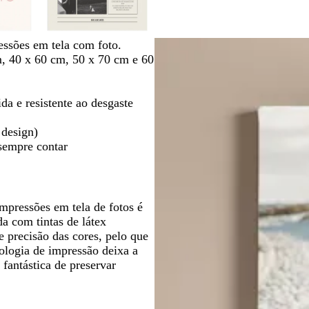
m
n
l
l
l
l
l
e
c
c
c
c
c
c
o
l
l
l
l
l
c
essões em tela com foto.
a
a
a
a
a
r
, 40 x 60 cm, 50 x 70 cm e 60
r
r
r
r
r
e
o
o
o
o
o
m
e
a e resistente ao desgaste
 design)
 sempre contar
pressões em tela de fotos é
a com tintas de látex
e precisão das cores, pelo que
ologia de impressão deixa a
 fantástica de preservar