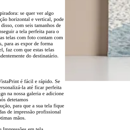
piradora: se quer ver algo
ão horizontal e vertical, pode
m disso, com seis tamanhos de
seguir a tela perfeita para o
 as telas com foto contam com
, para as expor de forma
el, faz com que estas telas
dentemente do destinatário.
taPrint é fácil e rápido. Se
onalizá-la até ficar perfeita
gn na nossa galeria e adicione
 nós detetamos
ção, para que a sua tela fique
as de impressão profissional
 ótimas mãos.
e Impressões em tela
.