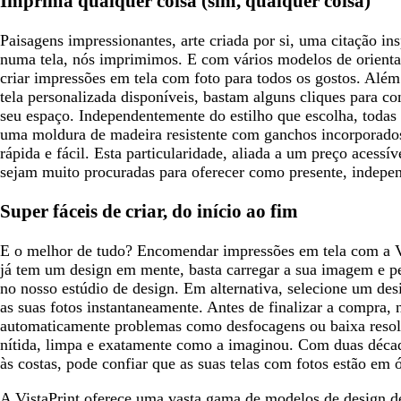
Imprima qualquer coisa (sim, qualquer coisa)
Paisagens impressionantes, arte criada por si, uma citação ins
numa tela, nós imprimimos. E com vários modelos de orientaç
criar impressões em tela com foto para todos os gostos. Alé
tela personalizada disponíveis, bastam alguns cliques para con
seu espaço. Independentemente do estilho que escolha, todas
uma moldura de madeira resistente com ganchos incorporados
rápida e fácil. Esta particularidade, aliada a um preço acessív
sejam muito procuradas para oferecer como presente, indepen
Super fáceis de criar, do início ao fim
E o melhor de tudo? Encomendar impressões em tela com a Vis
já tem um design em mente, basta carregar a sua imagem e pers
no nosso estúdio de design. Em alternativa, selecione um desi
as suas fotos instantaneamente. Antes de finalizar a compra,
automaticamente problemas como desfocagens ou baixa resolu
nítida, limpa e exatamente como a imaginou. Com duas décad
às costas, pode confiar que as suas telas com fotos estão em
A VistaPrint oferece
uma vasta gama de modelos de design d