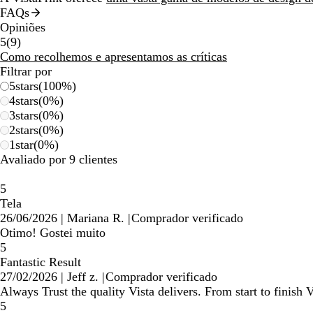
FAQs
Opiniões
9
5
(
9
)
críticas
Como recolhemos e apresentamos as críticas
Filtrar por
5
stars
(
100
%)
4
stars
(
0
%)
3
stars
(
0
%)
2
stars
(
0
%)
1
star
(
0
%)
Avaliado por 9 clientes
5
Tela
26/06/2026
|
Mariana R.
|
Comprador verificado
Otimo! Gostei muito
5
Fantastic Result
27/02/2026
|
Jeff z.
|
Comprador verificado
Always Trust the quality Vista delivers. From start to finish V
5