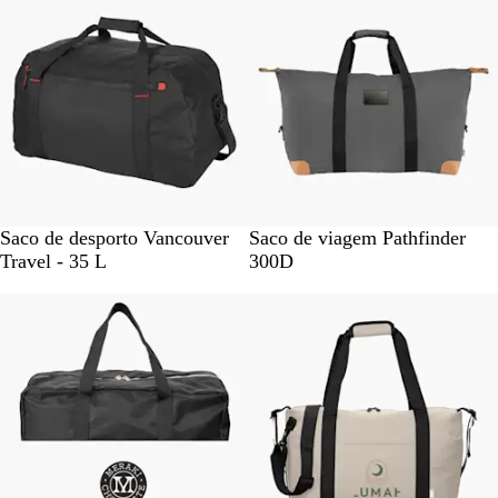
o
o
P
C
Saco de desporto Vancouver
Saco de viagem Pathfinder
r
i
Travel - 35 L
300D
e
n
Novidade
Novidade
t
z
o
e
c
n
o
t
m
o
p
a
c
t