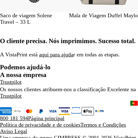
o
P
A
P
V
A
D
Saco de viagem Solene
Mala de Viagem Duffel Maylo
r
z
r
e
z
u
Travel – 33 L
e
u
e
r
u
n
t
l
t
d
l
a
O cliente precisa. Nós imprimimos. Sucesso total.
o
-
o
e
-
m
-
m
a
f
a
A VistaPrint está
aqui para ajuda
r em todas as etapas.
r
l
r
Podemos ajudá-lo
i
o
i
n
r
n
A nossa empresa
h
e
h
Trustpilot
o
s
o
Os nossos clientes atribuem-nos a classificação Excelente na
t
Trustpilot
a
800 181 594
Página principal
Política de privacidade e de cookies
Termos e Condições
Aviso Legal
Uma empresa do grupo CIMPRESS
© 2001-2026 VistaPrint.