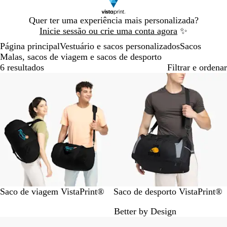
Diapositivo
Quer ter uma experiência mais personalizada?
1
Inicie sessão ou crie uma conta agora
✨
de
Página principal
Vestuário e sacos personalizados
Sacos
1
Malas, sacos de viagem e sacos de desporto
6 resultados
Filtrar e ordenar
Mais vendido
Novas opções
P
P
Saco de viagem VistaPrint®
Saco de desporto VistaPrint®
r
r
Better by Design
e
e
t
t