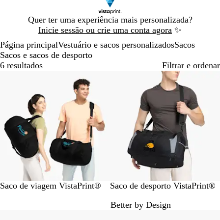
Diapositivo
Quer ter uma experiência mais personalizada?
1
Inicie sessão ou crie uma conta agora
✨
de
Página principal
Vestuário e sacos personalizados
Sacos
1
Sacos e sacos de desporto
6 resultados
Filtrar e ordenar
Mais vendido
Novas opções
P
P
Saco de viagem VistaPrint®
Saco de desporto VistaPrint®
r
r
Better by Design
e
e
Novidade
t
t