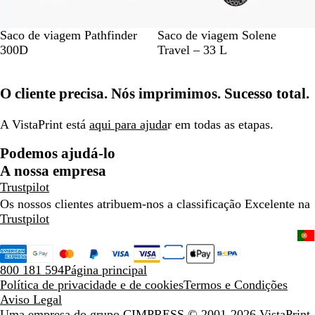
t
o
a
C
P
A
Saco de viagem Pathfinder
Saco de viagem Solene
i
r
z
300D
Travel – 33 L
n
e
u
z
t
l
O cliente precisa. Nós imprimimos. Sucesso total.
e
o
-
n
m
t
a
A VistaPrint está
aqui para ajuda
r em todas as etapas.
o
r
Podemos ajudá-lo
i
n
A nossa empresa
h
Trustpilot
o
Os nossos clientes atribuem-nos a classificação Excelente na
Trustpilot
800 181 594
Página principal
Política de privacidade e de cookies
Termos e Condições
Aviso Legal
Uma empresa do grupo CIMPRESS
© 2001-2026 VistaPrint.