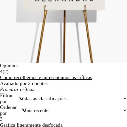
Opiniões
2
4
(
2
)
críticas
Como recolhemos e apresentamos as críticas
Avaliado por 2 clientes
As
minhas
Filtrar
entradas
por
de
Ordenar
pesquisa
por
3
Grafica ligeramente desfocada