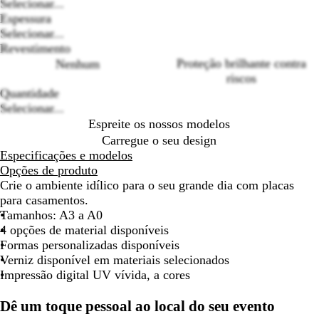
Selecionar...
deslocar
deslocar
deslocar
deslocar
deslocar
deslocar
desl
Espessura
Loading
Selecionar...
options
Revestimento
Proteção brilhante contra
Nenhum
riscos
Quantidade
Selecionar...
Espreite os nossos modelos
Carregue o seu design
Especificações e modelos
Opções de produto
Crie o ambiente idílico para o seu grande dia com placas
para casamentos.
Tamanhos: A3 a A0
4 opções de material disponíveis
Formas personalizadas disponíveis
Verniz disponível em materiais selecionados
Impressão digital UV vívida, a cores
Dê um toque pessoal ao local do seu evento