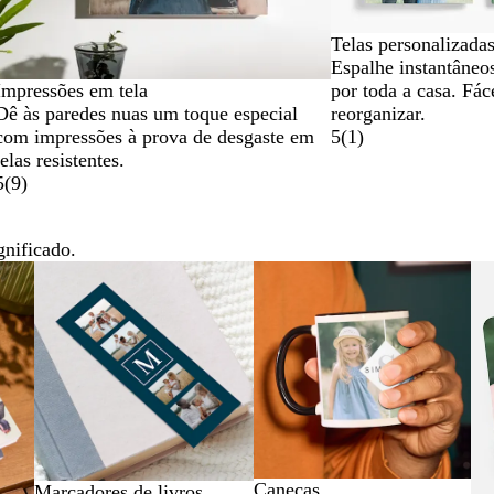
Telas personalizada
Espalhe instantâneo
por toda a casa. Fác
Impressões em tela
reorganizar.
Dê às paredes nuas um toque especial
5
(
1
)
com impressões à prova de desgaste em
telas resistentes.
5
(
9
)
gnificado.
Canecas
Marcadores de livros