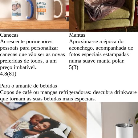
Canecas
Mantas
Acrescente pormenores
Aproxima-se a época do
pessoais para personalizar
aconchego, acompanhada de
canecas que vão ser as novas
fotos especiais estampadas
preferidas de todos, a um
numa suave manta polar.
preço imbatível.
5
(
3
)
4.8
(
81
)
Para o amante de bebidas
Copos de café ou mangas refrigeradoras: descubra drinkware 
que tornam as suas bebidas mais especiais.
Diapositivos
1
a
2
de
4