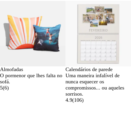
Novas opções
Almofadas
Calendários de parede
O pormenor que lhes falta no
Uma maneira infalível de
sofá.
nunca esquecer os
5
(
6
)
compromissos... ou aqueles
sorrisos.
4.9
(
106
)