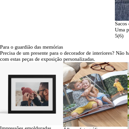
Sacos 
Uma pe
5
(
6
)
Para o guardião das memórias
Precisa de um presente para o decorador de interiores? Não 
com estas peças de exposição personalizadas.
Diapositivos
1
a
2
de
6
Impressões emolduradas