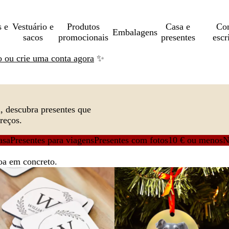
s e
Vestuário e
Produtos
Casa e
Con
Embalagens
sacos
promocionais
presentes
escr
ão ou crie uma conta agora
✨
, descubra presentes que
reços.
asa
Presentes para viagens
Presentes com fotos
10 € ou menos
N
oa em concreto.