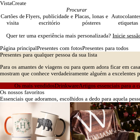
VistaCreate
Cartões de
Flyers, publicidade e
Placas, lonas e
Autocolante
visita
escritório
pósteres
etiquetas
Diapositivo
Quer ter uma experiência mais personalizada?
Inicie sess
1
de
Página principal
Presentes com fotos
Presentes para todos
1
Presentes para qualquer pessoa da sua lista
Para os amantes de viagens ou para quem adora ficar em casa
mostram que conhece verdadeiramente alguém a excelentes p
Os mais vendidos
Drinkware
Artigos essenciais para a c
Os nossos favoritos
Essenciais que adoramos, escolhidos a dedo para aquela pess