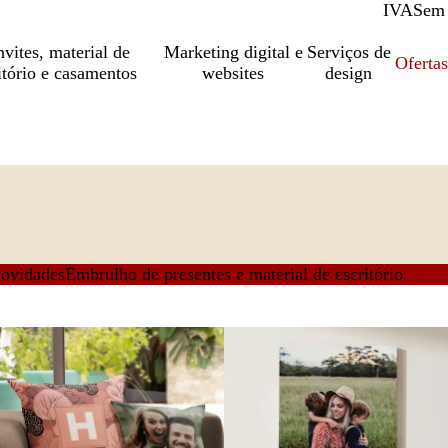
IVA
Com
Sem
vites, material de
Marketing digital e
Serviços de
Oferta
itório e casamentos
websites
design
ovidades
Embrulho de presentes e material de escritório
Novas opções
Novas opções