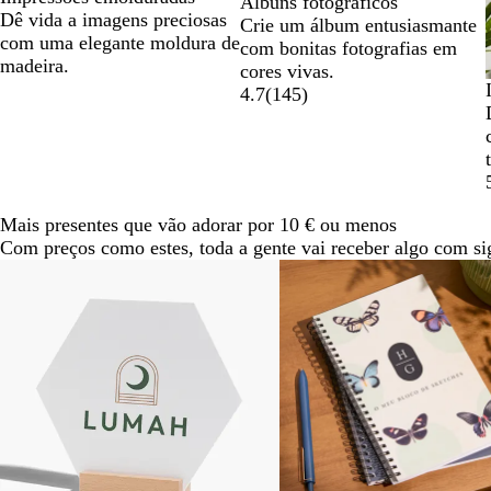
Álbuns fotográficos
Dê vida a imagens preciosas
Crie um álbum entusiasmante
com uma elegante moldura de
com bonitas fotografias em
madeira.
cores vivas.
4.7
(
145
)
Mais presentes que vão adorar por 10 € ou menos
Com preços como estes, toda a gente vai receber algo com si
Diapositivos
1
a
2
de
6