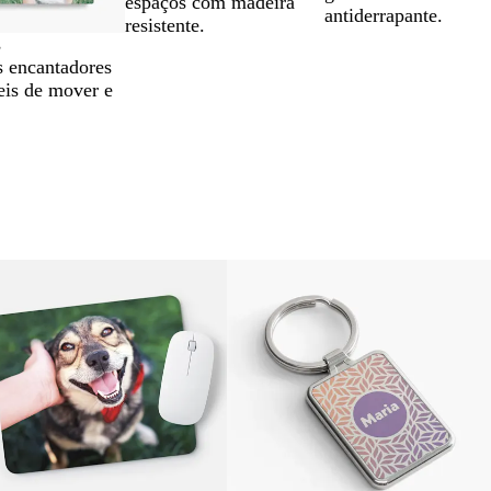
espaços com madeira
antiderrapante.
resistente.
s
s encantadores
eis de mover e
Novas opções