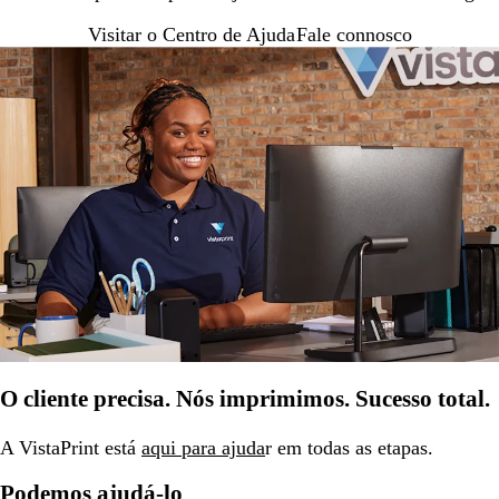
Visitar o Centro de Ajuda
Fale connosco
O cliente precisa. Nós imprimimos. Sucesso total.
A VistaPrint está
aqui para ajuda
r em todas as etapas.
Podemos ajudá-lo