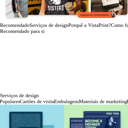
Recomendado
Serviços de design
Porquê a VistaPrint?
Como f
Recomendado para si
Serviços de design
Populares
Cartões de visita
Embalagens
Materiais de marketing