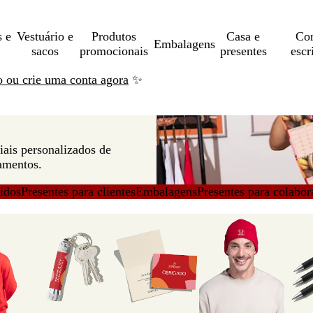
s e
Vestuário e
Produtos
Casa e
Con
Embalagens
sacos
promocionais
presentes
escr
ão ou crie uma conta agora
✨
iais personalizados de
çamentos.
idos
Presentes para clientes
Embalagens
Presentes para colabor