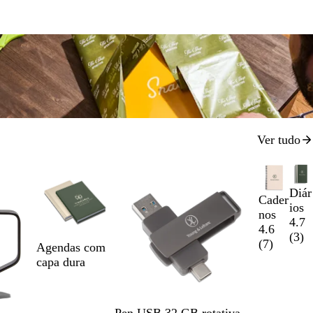
Ver tudo
Diár
Cader
ios
nos
4.7
4.6
(
3
)
(
7
)
Agendas com
capa dura
Pen USB 32 GB rotativa