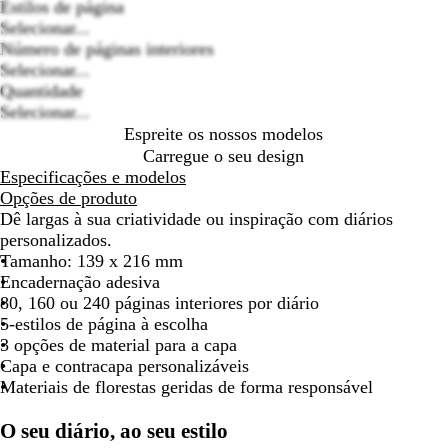
Estilos de página
deslocar
deslocar
deslocar
desloca
Selecionar...
Loading
Número de páginas interiores
options
Selecionar...
Quantidade
Selecionar...
Espreite os nossos modelos
Carregue o seu design
Especificações e modelos
Opções de produto
Dê largas à sua criatividade ou inspiração com diários
personalizados.
Tamanho: 139 x 216 mm
Encadernação adesiva
80, 160 ou 240 páginas interiores por diário
5-estilos de página à escolha
3 opções de material para a capa
Capa e contracapa personalizáveis
Materiais de florestas geridas de forma responsável
O seu diário, ao seu estilo