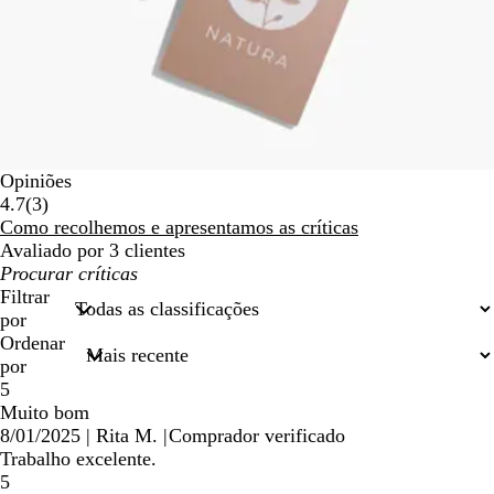
Opiniões
3
4.7
(
3
)
críticas
Como recolhemos e apresentamos as críticas
Avaliado por 3 clientes
As
minhas
Filtrar
entradas
por
de
Ordenar
pesquisa
por
5
Muito bom
8/01/2025
|
Rita M.
|
Comprador verificado
Trabalho excelente.
5