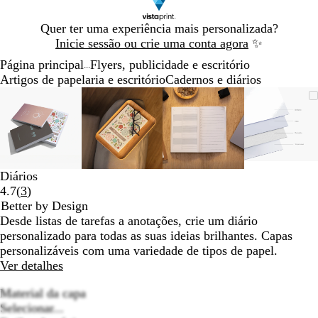
Diapositivo
Quer ter uma experiência mais personalizada?
1
Inicie sessão ou crie uma conta agora
✨
de
Página principal
Flyers, publicidade e escritório
1
...
Artigos de papelaria e escritório
Cadernos e diários
Diapositivo
Imagem
Dimensionada
Utilize
Clique
Imagem
Dimensionada
Utilize
Clique
Imagem
Dimensionada
Utilize
Clique
Image
Dimens
Utilize
Clique
1
dimensionável
para
as
para
dimensionável
para
as
para
dimensionável
para
as
para
dimens
para
as
para
de
mínimo
teclas
expandir
mínimo
teclas
expandir
mínimo
teclas
expandir
mínim
teclas
expand
4
de
de
de
de
menos
menos
menos
menos
e
e
e
e
Diários
mais
mais
mais
mais
Ler
4.7
(
3
)
para
para
para
para
3
Better by Design
fazer
fazer
fazer
fazer
opiniões
Desde listas de tarefas a anotações, crie um diário
zoom
zoom
zoom
zoom
personalizado para todas as suas ideias brilhantes. Capas
e
e
e
e
personalizáveis com uma variedade de tipos de papel.
as
as
as
as
Ver detalhes
teclas
teclas
teclas
teclas
de
de
de
de
Material da capa
seta
seta
seta
seta
Selecionar...
para
para
para
para