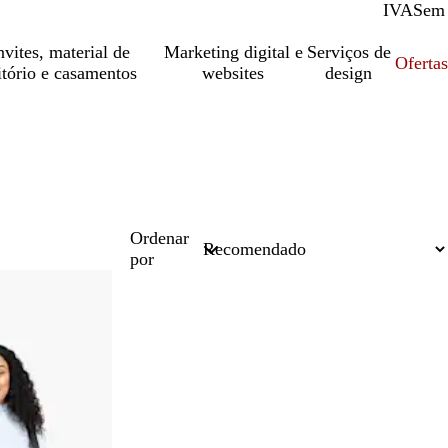
IVA
Com
Sem
vites, material de
Marketing digital e
Serviços de
Oferta
itório e casamentos
websites
design
Ordenar
por