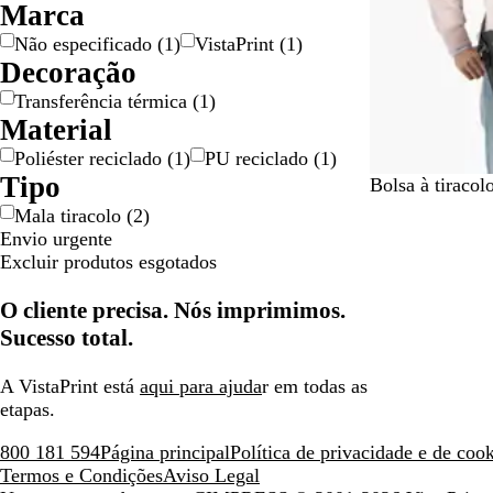
Marca
e
o
n
Não especificado
(
1
)
VistaPrint
(
1
)
t
Decoração
o
Transferência térmica
(
1
)
Material
Poliéster reciclado
(
1
)
PU reciclado
(
1
)
Tipo
P
Bolsa à tiraco
r
Mala tiracolo
(
2
)
e
Envio urgente
t
Excluir produtos esgotados
o
O cliente precisa. Nós imprimimos.
Sucesso total.
A VistaPrint está
aqui para ajuda
r em todas as
etapas.
800 181 594
Página principal
Política de privacidade e de coo
Termos e Condições
Aviso Legal