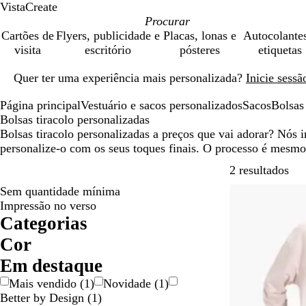
VistaCreate
Cartões de
Flyers, publicidade e
Placas, lonas e
Autocolante
visita
escritório
pósteres
etiquetas
Diapositivo
Quer ter uma experiência mais personalizada?
Inicie sess
1
de
Página principal
Vestuário e sacos personalizados
Sacos
Bolsas 
1
Bolsas tiracolo personalizadas
Bolsas tiracolo personalizadas a preços que vai adorar? Nós
personalize-o com os seus toques finais. O processo é mesmo
Ava
2 resultados
Sem quantidade mínima
Mais vendido
Impressão no verso
Categorias
Cor
A
C
P
Em destaque
z
i
r
Mais vendido
(
1
)
Novidade
(
1
)
u
n
e
Better by Design
(
1
)
l
z
t