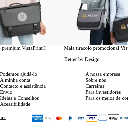
P
A
C
lo premium VistaPrint®
Mala tiracolo promocional Vis
r
z
i
Better by Design
e
u
n
t
l
z
o
e
Podemos ajudá-lo
A nossa empresa
n
A minha conta
Sobre nós
t
Contacto e assistência
Carreiras
o
Envio
Para investidores
Ideias e Conselhos
Para os meios de c
Acessibilidade
kies