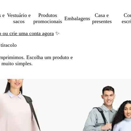
s e
Vestuário e
Produtos
Casa e
Con
Embalagens
sacos
promocionais
presentes
escr
ão ou crie uma conta agora
✨
tiracolo
 imprimimos. Escolha um produto e
 muito simples.
nçar para os resultados filtrados