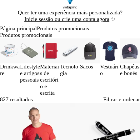
Diapositivo
Quer ter uma experiência mais personalizada?
1
Inicie sessão ou crie uma conta agora
✨
de
Página principal
Produtos promocionais
1
Produtos promocionais
Diapositivos
1
a
3
Drinkwa
Lifestyle
Materiai
Tecnolo
Sacos
Vestuári
Chapéus
de
re
e artigos
s de
gia
o
e bonés
7
pessoais
escritóri
o e
escrita
827 resultados
Filtrar e ordenar
Mais vendido
Mais vendido