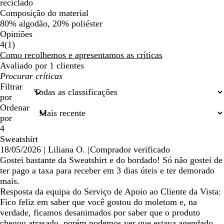
reciclado
Composição do material
80% algodão, 20% poliéster
Opiniões
1
4
(
1
)
críticas
Como recolhemos e apresentamos as críticas
Avaliado por 1 clientes
As
minhas
Filtrar
entradas
por
de
Ordenar
pesquisa
por
4
Sweatshirt
18/05/2026
|
Liliana O.
|
Comprador verificado
Gostei bastante da Sweatshirt e do bordado! Só não gostei de
ter pago a taxa para receber em 3 dias úteis e ter demorado
mais.
Resposta da equipa do Serviço de Apoio ao Cliente da Vista:
Fico feliz em saber que você gostou do moletom e, na
verdade, ficamos desanimados por saber que o produto
chegou atrasado, porém podemos ver que estava agendado