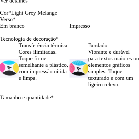
Ver detalhes
deslocar
deslocar
deslocar
Cor
*
Light Grey Melange
P
B
A
N
V
L
P
Verso
*
o
r
z
a
e
i
r
Em branco
Impresso
r
a
u
v
r
g
e
t
n
l
y
m
h
t
Tecnologia de decoração
*
o
c
S
B
e
t
o
Transferência térmica
Bordado
R
o
u
l
l
G
Cores ilimitadas.
Vibrante e durável
e
r
a
h
r
Toque firme
para textos maiores ou
a
f
z
o
e
semelhante a plástico,
elementos gráficos
l
t
e
B
y
com impressão nítida
simples. Toque
h
r
a
M
e limpa.
texturado e com um
e
t
e
ligeiro relevo.
W
o
l
e
m
a
Obrigatório
Tamanho e quantidade
*
b
n
g
e