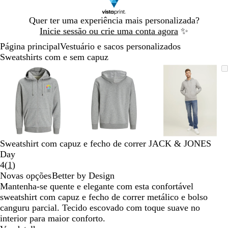
Diapositivo
Quer ter uma experiência mais personalizada?
1
Inicie sessão ou crie uma conta agora
✨
de
Página principal
Vestuário e sacos personalizados
1
Sweatshirts com e sem capuz
Diapositivo
Imagem
Dimensionada
Utilize
Clique
Imagem
Dimensionada
Utilize
Clique
Imagem
Dimensio
Utilize
Clique
1
dimensionável
para
as
para
dimensionável
para
as
para
dimension
para
as
para
de
mínimo
teclas
expandir
mínimo
teclas
expandir
mínimo
teclas
expandir
3
de
de
de
menos
menos
menos
e
e
e
mais
mais
mais
para
para
para
Sweatshirt com capuz e fecho de correr JACK & JONES
fazer
fazer
fazer
Day
zoom
zoom
zoom
Ler
4
(
1
)
e
e
e
1
Novas opções
Better by Design
as
as
as
opiniões
Mantenha-se quente e elegante com esta confortável
teclas
teclas
teclas
sweatshirt com capuz e fecho de correr metálico e bolso
de
de
de
canguru parcial. Tecido escovado com toque suave no
seta
seta
seta
interior para maior conforto.
para
para
para