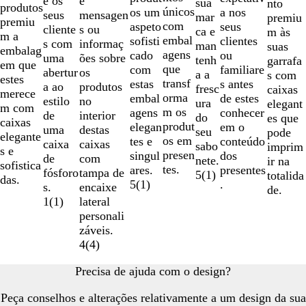
e os
e
sua
nto
produtos
únicos
a nos
os um
seus
mensagen
mar
premiu
premiu
com
seus
aspeto
cliente
s ou
ca e
m às
m a
embal
clientes
sofisti
s com
informaç
man
suas
embalag
agens
ou
cado
uma
ões sobre
tenh
garrafa
em que
que
familiare
com
abertur
os
a a
s com
estes
transf
s antes
estas
a ao
produtos
fresc
caixas
merece
orma
de estes
embal
estilo
no
ura
elegant
m com
m os
conhecer
agens
de
interior
do
es que
caixas
produt
em o
elegan
uma
destas
seu
pode
elegante
os em
conteúdo
tes e
caixa
caixas
sabo
imprim
s e
presen
dos
singul
de
com
nete.
ir na
sofistica
tes.
presentes
ares.
fósforo
tampa de
5
(
1
)
totalida
das.
.
5
(
1
)
s.
encaixe
de.
1
(
1
)
lateral
personali
záveis.
4
(
4
)
Precisa de ajuda com o design?
Peça conselhos e alterações relativamente a um design da sua