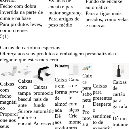
exterior
As abas de
Fundo de encaixe
Fecho com dobra
encaixe para
automático
invertida na parte de
maior segurança
Para artigos mais
cima e na base
Para artigos de
pesados, como velas
Para produtos leves,
peso médio
e canecas
como cremes
5
(
1
)
Caixas de cartolina especiais
Ofereça aos seus produtos a embalagem personalizada e
elegante que estes merecem.
Diapositivos
Novidade
Novo preço baixo
Novo preço baixo
Novo preço baixo
1
Caix
a
Caixa
Caixa
Caixas
as
Caixas
2
Caixas
s de
Caixas
s em
com
Caixas
para
de
de
com
presen
para
forma
tampa
promocio
sabo
cartão
8
fecho
te
presentes
de
bascul
nais de
nete
para
magnéti
com
Desperte
almof
ante
fundo
s
garrafa
co
alças
o
ada
Surpre
automátic
Pro
s
Proporci
Crie
sentimen
Dê
enda e
o
mov
Dê um
one aos
mome
to de
aos
encant
Acrescent
a a
tratame
seus
ntos
expetativ
produt