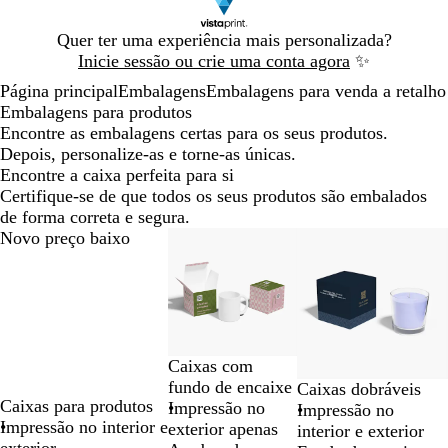
Diapositivo
Quer ter uma experiência mais personalizada?
1
Inicie sessão ou crie uma conta agora
✨
de
Página principal
Embalagens
Embalagens para venda a retalho
1
Embalagens para produtos
Encontre as embalagens certas para os seus produtos.
Depois, personalize-as e torne-as únicas.
Encontre a caixa perfeita para si
Certifique-se de que todos os seus produtos são embalados
de forma correta e segura.
Diapositivos
Novo preço baixo
Novo preço baixo
Novo preço baixo
1
a
2
de
3
Caixas com
fundo de encaixe
Caixas dobráveis
Caixas para produtos
Impressão no
Impressão no
Impressão no interior e
exterior apenas
interior e exterior