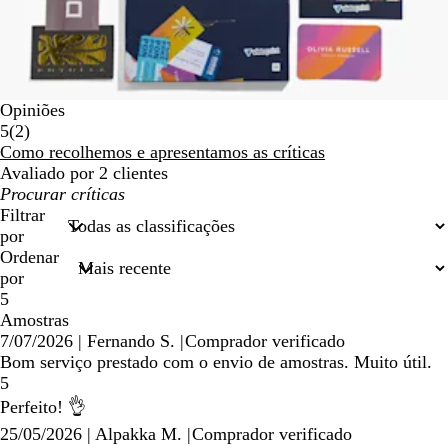
Opiniões
2
5
(
2
)
críticas
Como recolhemos e apresentamos as críticas
Avaliado por 2 clientes
As
minhas
Filtrar
entradas
por
de
Ordenar
pesquisa
por
5
Amostras
7/07/2026
|
Fernando S.
|
Comprador verificado
Bom serviço prestado com o envio de amostras. Muito útil.
5
Perfeito! 👌
25/05/2026
|
Alpakka M.
|
Comprador verificado