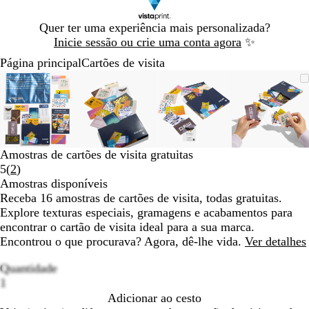
Diapositivo
Quer ter uma experiência mais personalizada?
1
Inicie sessão ou crie uma conta agora
✨
de
Página principal
Cartões de visita
1
Diapositivo
Imagem
Dimensionada
Utilize
Clique
Imagem
Dimensionada
Utilize
Clique
Imagem
Dimensionada
Utilize
Clique
Image
Dimens
Utilize
Clique
1
dimensionável
para
as
para
dimensionável
para
as
para
dimensionável
para
as
para
dimensi
para
as
para
de
mínimo
teclas
expandir
mínimo
teclas
expandir
mínimo
teclas
expandir
mínimo
teclas
expandi
4
de
de
de
de
menos
menos
menos
menos
e
e
e
e
Amostras de cartões de visita gratuitas
mais
mais
mais
mais
Ler
5
(
2
)
para
para
para
para
2
Amostras disponíveis
fazer
fazer
fazer
fazer
opiniões
Receba 16 amostras de cartões de visita, todas gratuitas.
zoom
zoom
zoom
zoom
Explore texturas especiais, gramagens e acabamentos para
e
e
e
e
encontrar o cartão de visita ideal para a sua marca.
as
as
as
as
Encontrou o que procurava? Agora, dê-lhe vida.
Ver detalhes
teclas
teclas
teclas
teclas
de
de
de
de
Quantidade
seta
seta
seta
seta
Loading
1
para
para
para
para
options
Adicionar ao cesto
deslocar
deslocar
deslocar
desloca