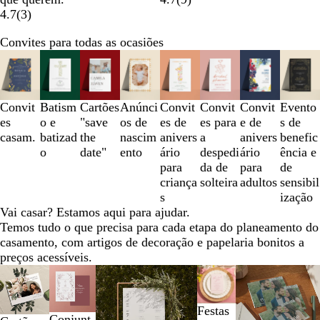
4.7
(
3
)
Convites para todas as ocasiões
Diapositivos
1
a
3
Convit
Batism
Cartões
Anúnci
Convit
Convit
Convit
Evento
de
es
o e
"save
os de
es de
es para
e de
s de
8
casam.
batizad
the
nascim
anivers
a
anivers
benefic
o
date"
ento
ário
despedi
ário
ência e
para
da de
para
de
criança
solteira
adultos
sensibil
s
ização
Vai casar? Estamos aqui para ajudar.
Temos tudo o que precisa para cada etapa do planeamento do
casamento, com artigos de decoração e papelaria bonitos a
preços acessíveis.
Diapositivos
1
a
Festas
2
Conjunt