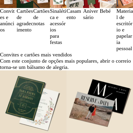
a
3
Convit
Cartões
Cartões
Sinaléti
Casam
Aniver
Bebé
Materia
de
es e
de
de
ca e
ento
sário
l de
8
anúnci
agradec
notas
acessór
escritór
os
imento
ios
io e
para
papelar
festas
ia
pessoal
Convites e cartões mais vendidos
Com este conjunto de opções mais populares, abrir o correio
torna-se um bálsamo de alegria.