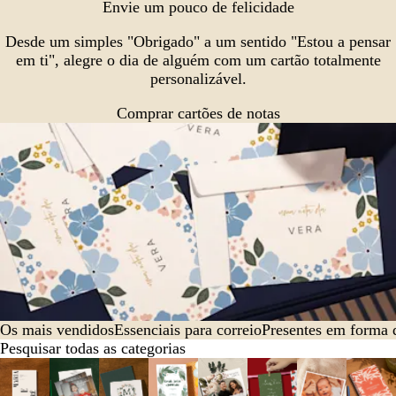
Envie um pouco de felicidade
Desde um simples "Obrigado" a um sentido "Estou a pensar
em ti", alegre o dia de alguém com um cartão totalmente
personalizável.
Comprar cartões de notas
Os mais vendidos
Essenciais para correio
Presentes em forma de
Pesquisar todas as categorias
Diapositivos
1