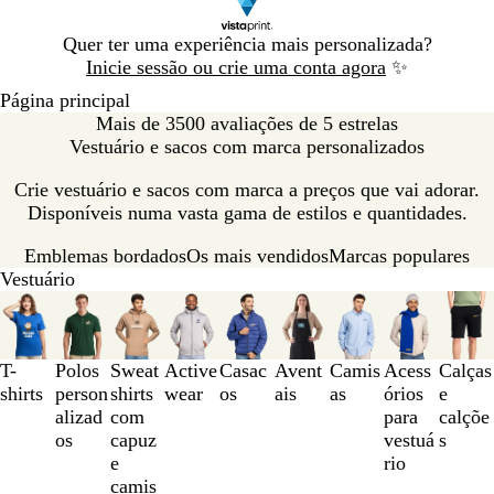
Diapositivo
Quer ter uma experiência mais personalizada?
1
Inicie sessão ou crie uma conta agora
✨
de
Página principal
1
Mais de 3500 avaliações de 5 estrelas
Vestuário e sacos com marca personalizados
Crie vestuário e sacos com marca a preços que vai adorar.
Disponíveis numa vasta gama de estilos e quantidades.
Emblemas bordados
Os mais vendidos
Marcas populares
Vestuário
Diapositivos
1
a
3
T-
Polos
Sweat
Active
Casac
Avent
Camis
Acess
Calças
de
shirts
person
shirts
wear
os
ais
as
órios
e
9
alizad
com
para
calçõe
os
capuz
vestuá
s
e
rio
camis