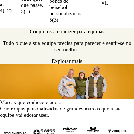
bonés de
o
vá.
a
u
a.
s
que passe.
beisebol
r
4
(
12
)
5
(
1
)
personalizados.
o
5
(
3
)
Conjuntos a condizer para equipas
Tudo o que a sua equipa precisa para parecer e sentir-se no
seu melhor.
Explorar mais
Marcas que conhece e adora
Crie roupas personalizadas de grandes marcas que a sua
equipa vai adorar usar.
Diapositivos
1
a