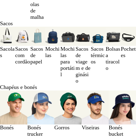
olas
de
malha
Sacos
Diapositivos
1
a
3
Sacola
Sacos
Sacos
Mochi
Mochi
Sacos
Sacos
Bolsas
Pochet
de
s
com
de
las
las
de
térmic
a
es
10
cordão
papel
para
viage
os
tiracol
portáti
m e de
o
l
ginási
o
Chapéus e bonés
Diapositivos
1
a
3
de
5
Bonés
Bonés
Gorros
Viseiras
Bonés
trucker
bucket