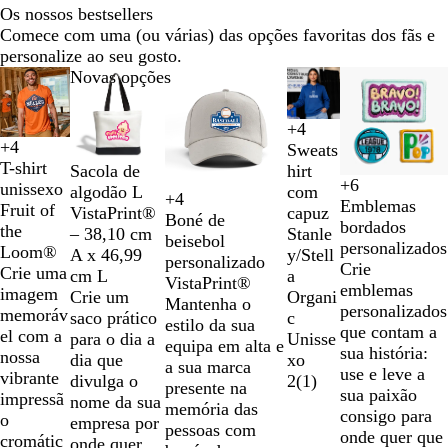
Os nossos bestsellers
Comece com uma (ou várias) das opções favoritas dos fãs e
personalize ao seu gosto.
Diapositivos
Novas opções
Novas opções
1
a
+
4
2
P
B
A
C
+
4
Sweats
P
B
L
A
de
r
r
n
i
T-shirt
P
N
hirt
Sacola de
r
r
a
z
5
e
a
t
n
+
6
unissexo
r
a
com
algodão L
P
E
C
A
e
a
r
u
+
4
t
n
r
z
Emblemas
V
A
C
B
Fruit of
e
t
capuz
VistaPrint®
r
s
a
z
t
n
a
l
Boné de
o
c
a
e
bordados
e
z
i
r
the
t
u
Stanle
– 38,10 cm
e
m
r
u
o
c
n
R
beisebol
o
c
n
personalizados
r
u
n
a
Loom®
o
r
y/Stell
A x 46,99
t
e
d
l
o
j
o
personalizado
i
t
Crie
d
l
z
n
Crie uma
d
a
a
cm L
o
r
i
c
a
y
VistaPrint®
t
o
emblemas
e
R
e
c
imagem
e
l
Organi
Crie um
a
n
o
a
Mantenha o
e
m
personalizados
f
o
n
o
memoráv
D
c
saco prático
l
a
l
l
estilo da sua
e
que contam a
l
y
t
el com a
o
Unisse
para o dia a
d
l
o
equipa em alta e
s
sua história:
o
a
o
nossa
i
xo
dia que
a
n
a sua marca
c
use e leve a
r
l
-
vibrante
s
2
(
1
)
divulga o
i
presente na
l
sua paixão
e
e
impressã
T
nome da sua
a
memória das
a
consigo para
s
s
o
o
empresa por
l
pessoas com
d
onde quer que
t
c
cromátic
n
onde quer