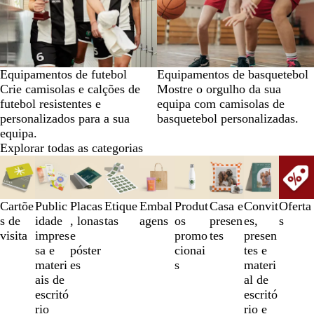
Equipamentos de futebol
Equipamentos de basquetebol
Crie camisolas e calções de
Mostre o orgulho da sua
futebol resistentes e
equipa com camisolas de
personalizados para a sua
basquetebol personalizadas.
equipa.
Explorar todas as categorias
Diapositivos
1
a
3
Cartõe
Public
Placas
Etique
Embal
Produt
Casa e
Convit
Oferta
de
s de
idade
, lonas
tas
agens
os
presen
es,
s
9
visita
impres
e
promo
tes
presen
sa e
póster
cionai
tes e
materi
es
s
materi
ais de
al de
escritó
escritó
rio
rio e