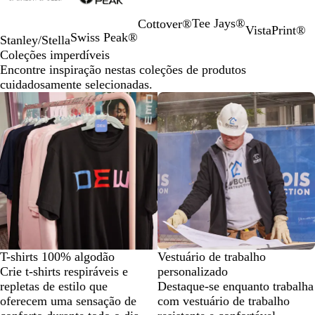
2
Tee Jays®
Cottover®
de
VistaPrint®
Swiss Peak®
Stanley/Stella
5
Coleções imperdíveis
Encontre inspiração nestas coleções de produtos
cuidadosamente selecionadas.
T-shirts 100% algodão
Vestuário de trabalho
Crie t-shirts respiráveis e
personalizado
repletas de estilo que
Destaque-se enquanto trabalha
oferecem uma sensação de
com vestuário de trabalho