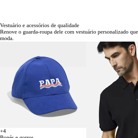
o
j
o
a
y
a
Vestuário e acessórios de qualidade
l
Renove o guarda-roupa dele com vestuário personalizado que
moda.
Diapositivos
1
a
2
de
4
+
4
V
C
R
C
Bonés e gorros