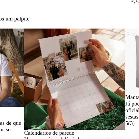
os um palpite
Mant
Já po
ofici
sestas
cas de que
5
(
3
)
ar-se.
Calendários de parede