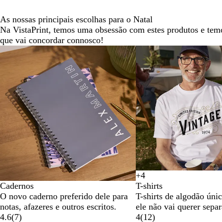
As nossas principais escolhas para o Natal
Na VistaPrint, temos uma obsessão com estes produtos e tem
que vai concordar connosco!
Diapositivos
1
a
2
de
5
+
4
P
B
L
A
Cadernos
T-shirts
r
r
a
z
O novo caderno preferido dele para
T-shirts de algodão úni
e
a
r
u
notas, afazeres e outros escritos.
ele não vai querer separ
t
n
a
l
4.6
(
7
)
4
(
12
)
o
c
n
R