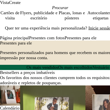
VistaCreate
Cartões de
Flyers, publicidade e
Placas, lonas e
Autocolante
visita
escritório
pósteres
etiquetas
Diapositivo
Quer ter uma experiência mais personalizada?
Inicie sess
1
de
Página principal
Presentes com fotos
Presentes para ele
1
Presentes para ele
Presentes personalizados para homens que recebem os maiore
impressão por nossa conta.
Os mais vendidos
Os mais escolhidos
Vestuário
Bestsellers a preços imbatíveis
Os favoritos dos nossos clientes cumprem todos os requisitos
adoráveis e repletos de poupanças.
Diapositivos
Novas opções
1
a
2
Calendário
de