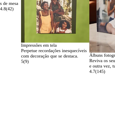
s de mesa
5
4.8
(
42
)
Impressões em tela
Perpetue recordações inesquecíveis
Álbuns fotogr
com decoração que se destaca.
Reviva os se
5
(
9
)
e outra vez, 
4.7
(
145
)