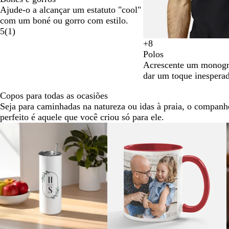
e
i
o
i
Ajude-o a alcançar um estatuto "cool"
r
n
y
n
com um boné ou gorro com estilo.
m
z
a
z
5
(
1
)
e
e
l
e
+
8
l
n
B
n
P
B
C
B
Polos
h
t
l
t
r
r
a
r
Acrescente um monogra
o
o
u
o
e
a
r
a
dar um toque inesperado
e
-
t
n
v
n
e
o
c
ã
c
Copos para todas as ocasiões
s
o
o
o
Seja para caminhadas na natureza ou idas à praia, o companh
c
s
perfeito é aquele que você criou só para ele.
u
u
Diapositivos
r
j
1
o
o
a
2
de
5