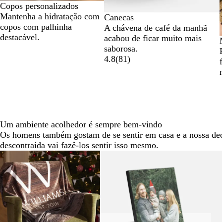
Copos personalizados
Mantenha a hidratação com
Canecas
copos com palhinha
A chávena de café da manhã
destacável.
acabou de ficar muito mais
saborosa.
4.8
(
81
)
Um ambiente acolhedor é sempre bem-vindo
Os homens também gostam de se sentir em casa e a nossa de
descontraída vai fazê-los sentir isso mesmo.
Diapositivos
1
a
2
de
6