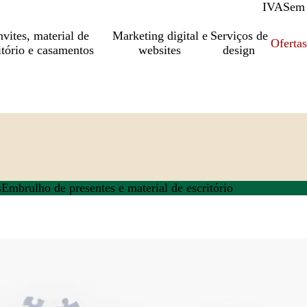
IVA
Com
Sem
vites, material de
Marketing digital e
Serviços de
Oferta
itório e casamentos
websites
design
s
Embrulho de presentes e material de escritório