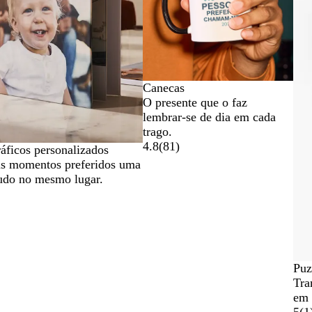
Canecas
O presente que o faz
lembrar-se de dia em cada
trago.
4.8
(
81
)
áficos personalizados
us momentos preferidos uma
tudo no mesmo lugar.
Puz
Tra
em 
5
(
1