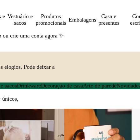
s e
Vestuário e
Produtos
Casa e
Con
Embalagens
sacos
promocionais
presentes
escr
ão ou crie uma conta agora
✨
s elogios. Pode deixar a
 e sacos
Drinkware
Decoração de casa
Arte de parede
Novidade
: únicos,