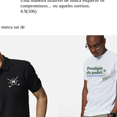
Uma maneira infalível de nunca esquecer os
compromissos... ou aqueles sorrisos.
4.9
(
106
)
 nunca sai de