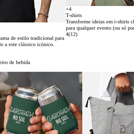
+
4
P
B
L
A
T-shirts
r
r
a
z
Transforme ideias em t-shirts c
e
a
r
u
para qualquer evento (ou só po
t
n
a
l
4
(
12
)
o
c
n
R
ma de estilo tradicional para
o
j
o
 a este clássico icónico.
a
y
a
l
eiro de bebida
Novas opções