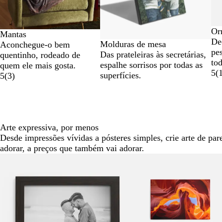
Or
Mantas
De
Molduras de mesa
Aconchegue-o bem
pes
Das prateleiras às secretárias,
quentinho, rodeado de
tod
espalhe sorrisos por todas as
quem ele mais gosta.
5
(
superfícies.
5
(
3
)
Arte expressiva, por menos
Desde impressões vívidas a pósteres simples, crie arte de par
adorar, a preços que também vai adorar.
Diapositivos
Novas opções
1
a
2
de
6