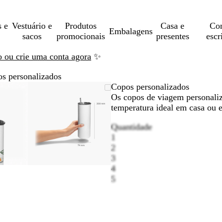
s e
Vestuário e
Produtos
Casa e
Con
Embalagens
sacos
promocionais
presentes
escr
ão ou crie uma conta agora
✨
s personalizados
gem
ensionada
ize
que
Imagem
Dimensionada
Utilize
Clique
Copos personalizados
ensionável
a
a
dimensionável
para
as
para
Os copos de viagem personali
imo
as
andir
mínimo
teclas
expandir
temperatura ideal em casa ou 
de
Quantidade
os
menos
1
e
2
s
mais
3
a
para
4
r
fazer
5
om
zoom
e
as
as
teclas
de