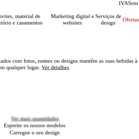
IVA
Com
Sem
vites, material de
Marketing digital e
Serviços de
Oferta
itório e casamentos
websites
design
zados com fotos, nomes ou designs mantêm as suas bebidas à
em qualquer lugar.
Ver detalhes
Loading
options
Ver mais quantidades
Espreite os nossos modelos
Carregue o seu design