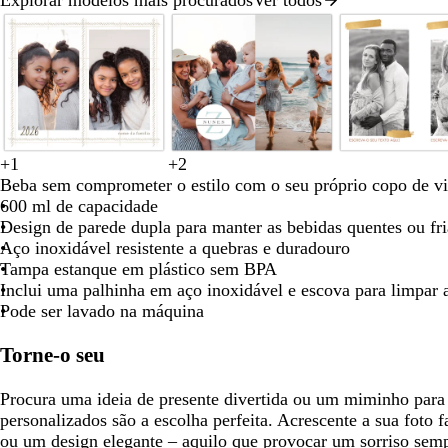
Diapositivo
seta
seta
seta
1
para
para
par
de
deslocar
deslocar
des
8
d
c
t
+
1
+
2
b
b
b
b
b
b
c
a
b
v
o
a
e
Beba sem comprometer o estilo com o seu próprio copo de v
r
r
r
r
r
r
r
z
r
e
u
r
r
600 ml de capacidade
a
a
a
a
a
a
e
u
a
r
r
a
r
Design de parede dupla para manter as bebidas quentes ou fri
n
n
n
n
n
n
m
l
n
m
a
m
a
Aço inoxidável resistente a quebras e duradouro
c
c
c
c
c
c
e
c
c
e
d
e
c
Tampa estanque em plástico sem BPA
o
o
o
o
o
o
l
o
l
o
l
o
Inclui uma palhinha em aço inoxidável e escova para limpar 
a
h
o
t
Pode ser lavado na máquina
r
o
a
o
Torne-o seu
Procura uma ideia de presente divertida ou um miminho para
personalizados são a escolha perfeita. Acrescente a sua foto f
ou um design elegante – aquilo que provocar um sorriso sem