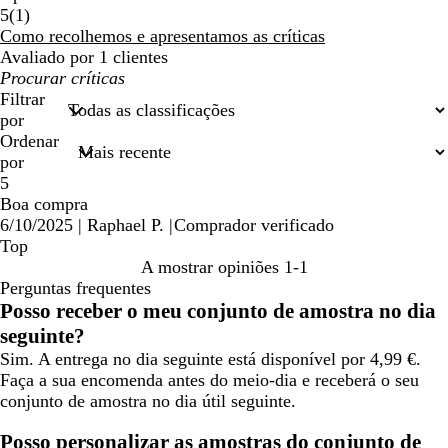
1
5
(
1
)
críticas
Como recolhemos e apresentamos as críticas
Avaliado por 1 clientes
As
minhas
Filtrar
entradas
por
de
Ordenar
pesquisa
por
5
Boa compra
6/10/2025
|
Raphael P.
|
Comprador verificado
Top
A mostrar opiniões
1-1
Perguntas frequentes
Posso receber o meu conjunto de amostra no dia
seguinte?
Sim. A entrega no dia seguinte está disponível por 4,99 €.
Faça a sua encomenda antes do meio-dia e receberá o seu
conjunto de amostra no dia útil seguinte.
Posso personalizar as amostras do conjunto de