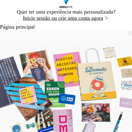
Diapositivo
Quer ter uma experiência mais personalizada?
1
Inicie sessão ou crie uma conta agora
✨
de
Página principal
1
Diapositivo
Imagem
Dimensionada
Utilize
Clique
1
dimensionável
para
as
para
de
mínimo
teclas
expandir
1
de
menos
e
mais
para
fazer
zoom
e
as
teclas
de
seta
para
deslocar