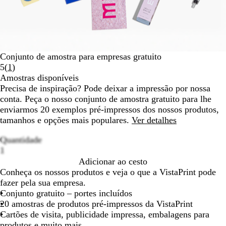
Conjunto de amostra para empresas gratuito
Ler
5
(
1
)
1
Amostras disponíveis
opiniões
Precisa de inspiração? Pode deixar a impressão por nossa
conta. Peça o nosso conjunto de amostra gratuito para lhe
enviarmos 20 exemplos pré-impressos dos nossos produtos,
tamanhos e opções mais populares.
Ver detalhes
Quantidade
Loading
1
options
Adicionar ao cesto
Conheça os nossos produtos e veja o que a VistaPrint pode
fazer pela sua empresa.
Conjunto gratuito – portes incluídos
20 amostras de produtos pré-impressos da VistaPrint
Cartões de visita, publicidade impressa, embalagens para
produtos e muito mais