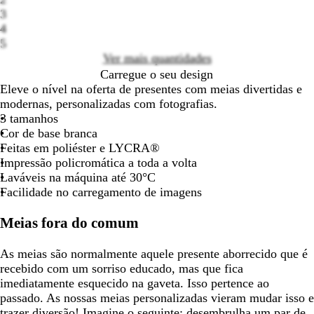
Loading
3
options
4
5
Ver mais quantidades
Carregue o seu design
Eleve o nível na oferta de presentes com meias divertidas e
modernas, personalizadas com fotografias.
3 tamanhos
Cor de base branca
Feitas em poliéster e LYCRA®
Impressão policromática a toda a volta
Laváveis na máquina até 30°C
Facilidade no carregamento de imagens
Meias fora do comum
As meias são normalmente aquele presente aborrecido que é
recebido com um sorriso educado, mas que fica
imediatamente esquecido na gaveta. Isso pertence ao
passado. As nossas meias personalizadas vieram mudar isso e
trazer diversão! Imagine o seguinte: desembrulha um par de