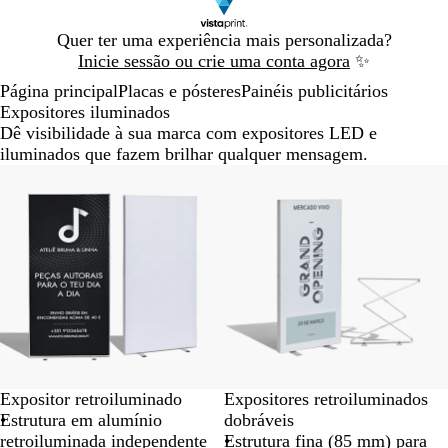
Diapositivo
Quer ter uma experiência mais personalizada?
1
Inicie sessão ou crie uma conta agora
✨
de
Página principal
Placas e pósteres
Painéis publicitários
1
Expositores iluminados
Dê visibilidade à sua marca com expositores LED e
iluminados que fazem brilhar qualquer mensagem.
Novas opções
Expositor retroiluminado
Expositores retroiluminados
Estrutura em alumínio
dobráveis
retroiluminada independente
Estrutura fina (85 mm) para