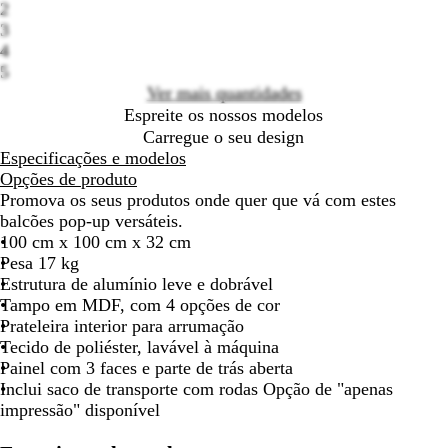
2
options
para
para
para
para
para
para
para
para
para
3
deslocar
deslocar
deslocar
deslocar
deslocar
deslocar
deslocar
deslocar
deslo
4
5
Ver mais quantidades
Espreite os nossos modelos
Carregue o seu design
Especificações e modelos
Opções de produto
Promova os seus produtos onde quer que vá com estes
balcões pop-up versáteis.
100 cm x 100 cm x 32 cm
Pesa 17 kg
Estrutura de alumínio leve e dobrável
Tampo em MDF, com 4 opções de cor
Prateleira interior para arrumação
Tecido de poliéster, lavável à máquina
Painel com 3 faces e parte de trás aberta
Inclui saco de transporte com rodas Opção de "apenas
impressão" disponível