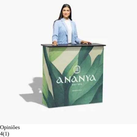
Opiniões
1
4
(
1
)