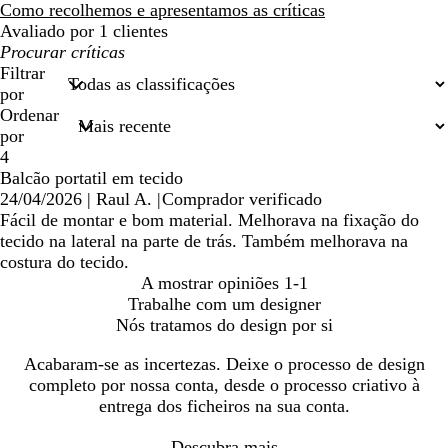
críticas
Como recolhemos e apresentamos as críticas
Avaliado por 1 clientes
As
minhas
Filtrar
entradas
por
de
Ordenar
pesquisa
por
4
Balcão portatil em tecido
24/04/2026
|
Raul A.
|
Comprador verificado
Fácil de montar e bom material. Melhorava na fixação do
tecido na lateral na parte de trás. Também melhorava na
costura do tecido.
A mostrar opiniões
1-1
Trabalhe com um designer
Nós tratamos do design por si
Acabaram-se as incertezas. Deixe o processo de design
completo por nossa conta, desde o processo criativo à
entrega dos ficheiros na sua conta.
Descubra mais