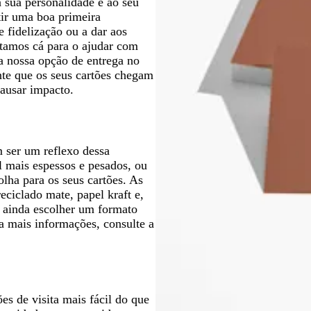
 sua personalidade e ao seu
t
u
u
a
t
u
itir uma boa primeira
a
r
r
o
r
 fidelização ou a dar aos
o
o
o
estamos cá para o ajudar com
a nossa opção de entrega no
nte que os seus cartões chegam
causar impacto.
m ser um reflexo dessa
l mais espessos e pesados, ou
lha para os seus cartões. As
eciclado mate, papel kraft e,
 ainda escolher um formato
a mais informações, consulte a
es de visita mais fácil do que