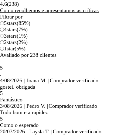
238
4.6
(
238
)
críticas
Como recolhemos e apresentamos as críticas
Filtrar por
5
stars
(
85
%)
4
stars
(
7
%)
3
stars
(
1
%)
2
stars
(
2
%)
1
star
(
5
%)
Avaliado por 238 clientes
5
.
4/08/2026
|
Joana M.
|
Comprador verificado
gostei. obrigada
5
Fantástico
3/08/2026
|
Pedro V.
|
Comprador verificado
Tudo bom e a rapidez
5
Como o esperado
20/07/2026
|
Laysla T.
|
Comprador verificado