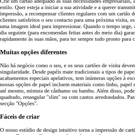
Crie um cartão adequado às suas necessidades empresariais, à
c
o
u
u
u
estilo. Quer esteja a iniciar a sua atividade e a querer transm
u
r
r
r
impressão, a recompensar clientes regulares com um cartão de
r
o
o
o
clientes satisfeitos o seu contacto para uma próxima visita, 
o
uma imagem ideal para impressionar. Quando o tempo urge, 
dia seguinte (para encomendas feitas antes do meio dia) gara
rapidamente às suas mãos, para ter sempre tudo pronto para 
Muitas opções diferentes
Não há negócio como o seu, e os seus cartões de visita deve
singularidade. Desde papéis mate tradicionais a tipos de pape
acabamentos especiais apelativos, tem inúmeras opções à esco
nossas opções de papel incluem materiais como linho, papel r
até mesmo, mistura de cânhamo ou bambu. Além disso, pode
quadrado, retangular "slim" ou com cantos arredondados. Par
secção "Opções".
Fáceis de criar
O nosso estúdio de design intuitivo torna a impressão de cartõ