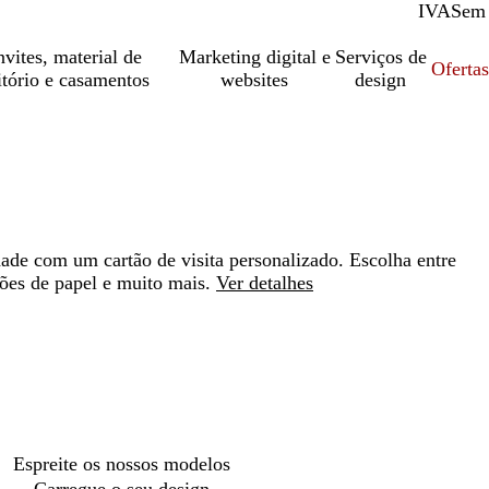
IVA
Com
Sem
vites, material de
Marketing digital e
Serviços de
Oferta
itório e casamentos
websites
design
ade com um cartão de visita personalizado. Escolha entre
ões de papel e muito mais.
Ver detalhes
Loading
options
Espreite os nossos modelos
Carregue o seu design