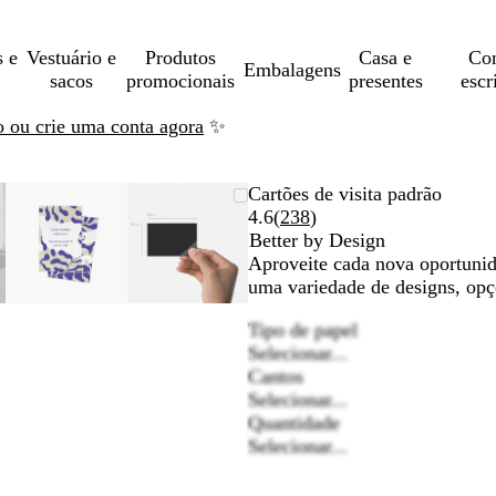
s e
Vestuário e
Produtos
Casa e
Con
Embalagens
sacos
promocionais
presentes
escr
ão ou crie uma conta agora
✨
m
sionada
Imagem
Dimensionada
Utilize
Clique
Imagem
Dimensionada
Utilize
Clique
Cartões de visita padrão
ionável
dimensionável
para
as
para
dimensionável
para
as
para
Ler
4.6
(
238
)
o
ir
mínimo
teclas
expandir
mínimo
teclas
expandir
238
Better by Design
de
de
opiniões
Aproveite cada nova oportunid
menos
menos
uma variedade de designs, opç
e
e
Tipo de papel
mais
mais
Selecionar...
para
para
Cantos
fazer
fazer
Selecionar...
zoom
zoom
Quantidade
e
e
Selecionar...
as
as
teclas
teclas
de
de