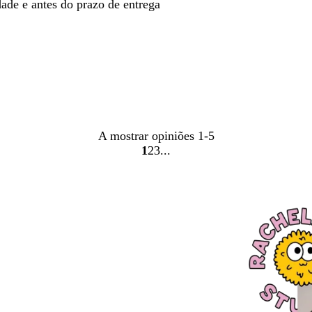
de e antes do prazo de entrega
A mostrar opiniões
1-5
1
2
3
Ir
Ir
Ir
para
para
para
a
a
a
página
página
página