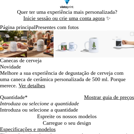
Diapositivo
Quer ter uma experiência mais personalizada?
1
Inicie sessão ou crie uma conta agora
✨
de
Página principal
Presentes com fotos
1
Diapositivo
Imagem
Dimensionada
Utilize
Clique
Imagem
Dimensionada
Utilize
Clique
Imagem
Dimensionada
Utilize
Clique
Imagem
Dimensionada
Utilize
Clique
Imag
Dimen
Utiliz
Cliqu
1
dimensionável
para
as
para
dimensionável
para
as
para
dimensionável
para
as
para
dimensionável
para
as
para
dimen
para
as
para
de
mínimo
teclas
expandir
mínimo
teclas
expandir
mínimo
teclas
expandir
mínimo
teclas
expandir
míni
teclas
expan
5
de
de
de
de
de
menos
menos
menos
menos
meno
Canecas de cerveja
e
e
e
e
e
Novidade
mais
mais
mais
mais
mais
Melhore a sua experiência de degustação de cerveja com
para
para
para
para
para
uma caneca de cerâmica personalizada de 500 ml. Porque
fazer
fazer
fazer
fazer
fazer
merece.
Ver detalhes
zoom
zoom
zoom
zoom
zoom
e
e
e
e
e
Quantidade
*
Mostrar guia de preços
as
as
as
as
as
teclas
teclas
teclas
teclas
teclas
Introduza ou selecione a quantidade
de
de
de
de
de
Espreite os nossos modelos
seta
seta
seta
seta
seta
Carregue o seu design
para
para
para
para
para
Especificações e modelos
deslocar
deslocar
deslocar
deslocar
desloc