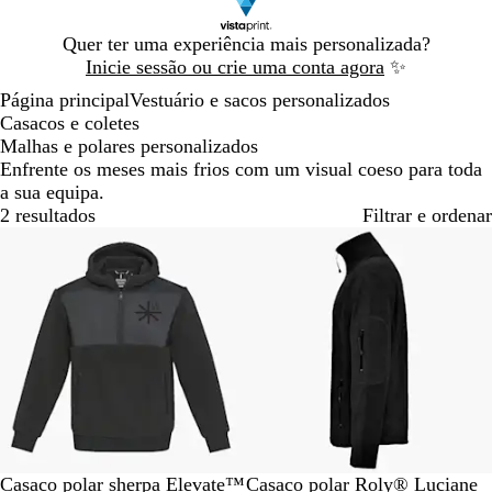
Diapositivo
Quer ter uma experiência mais personalizada?
1
Inicie sessão ou crie uma conta agora
✨
de
Página principal
Vestuário e sacos personalizados
1
Casacos e coletes
Malhas e polares personalizados
Enfrente os meses mais frios com um visual coeso para toda
a sua equipa.
2 resultados
Filtrar e ordenar
Esgotado
S
P
G
A
Casaco polar sherpa Elevate™
Casaco polar Roly® Luciane