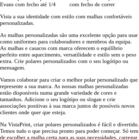
o
r
a
z
Evans com fecho até 1/4
com fecho de correr
l
e
r
u
Vista a sua identidade com estilo com malhas confortáveis
i
t
n
l
personalizadas.
d
o
e
-
B
c
t
m
As malhas personalizadas são uma excelente opção para usar
l
o
a
como uniformes para colaboradores e membros da equipa.
a
m
r
As malhas e casacos com marca oferecem o equilíbrio
c
p
i
perfeito entre aquecimento, versatilidade e estilo sem o peso
k
a
n
extra. Crie polares personalizados com o seu logótipo ou
c
h
mensagem.
t
o
o
Vamos colaborar para criar o melhor polar personalizado que
represente a sua marca. As nossas malhas personalizadas
estão disponíveis numa grande variedade de cores e
tamanhos. Adicione o seu logótipo ou slogan e crie
associações positivas à sua marca juntos de possíveis novos
clientes onde quer que esteja.
Na VistaPrint, criar polares personalizados é fácil e divertido.
Temos tudo o que precisa pronto para poder começar. Só tem
de escolher a malha certa para as suas necessidades, carregar